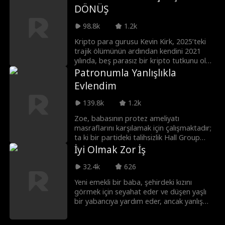
DÖNÜŞ
98.8k
1.2k
Kripto para gurusu Kevin Kirk, 2025’teki
trajik ölümünün ardından kendini 2021
yılında, beş parasız bir kripto tutkunu olan
Ziggy’nin bedeninde bulur. Kız arkadaşı
Patronumla Yanlışlıkla
Luna’yla tanışmadan önceki o dönüm
Evlendim
noktasına ve meşhur 19 Mayıs çöküşünün
arifesine geri döndüğünü fark eden Kevin,
139.8k
1.2k
geçmiş hatalarını düzeltmek için bir fırsat
yakalar. Ancak Ziggy’yi zirveye taşırken,
Zoe, babasının protez ameliyatı
zaman yolculuğuyla ilgili beklenmedik bir
masraflarını karşılamak için çalışmaktadır;
gerçeği keşfedecektir...
ta ki bir partideki talihsizlik Hall Group
CEO'su Jeremiah'ı küçük düşürene kadar.
İyi Olmak Zor İş
Barda tesadüfen karşılaşmaları çılgın bir
geceyle sonuçlanır ve Zoe çok geçmeden
32.4k
626
onun sekreteri olur. İş yerindeki kumpaslar
Yeni emekli bir baba, şehirdeki kızını
ve beklenmedik bir hamilelik üzerine
görmek için seyahat eder ve düşen yaşlı
Jeremiah ona evlenme teklif eder. Bir
bir yabancıya yardım eder, ancak yanlış
mantık evliliği olarak başlayan bu ilişki,
suçlanır ve dolandırılır. Yılmadan, kızının
şirket entrikaları ve hayatın zorluklarına
şirketine ulaşır ve onun güçlü bir CEO
birlikte göğüs gerdikçe yavaş yavaş