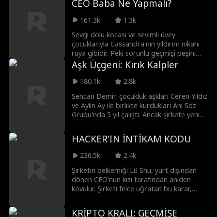
CEO Baba Ne Yapmalı?
hemen boşanmak istese de aynı evi
paylaşmak aralarındaki çekimi artırır.
161.3k
1.3k
Irving Şirketi'ni yanlış ellerden kurtarmak
ve filizlenen aşklarını yaşamak için
Sevgi dolu kocası ve sevimli üvey
önlerindeki engelleri aşmak zorundadırlar.
çocuklarıyla Cassandra'nın yıldırım nikahı
rüya gibidir. Peki sorunlu geçmişi peşini
bırakacak mıdır? Ve bu çocuklar ona
Aşk Üçgeni: Kırık Kalpler
neden bu kadar tanıdık gelmektedir?
180.1k
2.8k
Sencan Demir, çocukluk aşkları Ceren Yıldız
ve Aylin Ay ile birlikte kurdukları Anı Söz
Grubu'nda 5 yıl çalıştı. Ancak şirkete yeni
katılan genç bir adamın cazibesine kapılan
ikili, Sencan'ı terk etti. Sencan, şirket için
HACKER'IN İNTİKAM KODU
hastanelik olana kadar bekledi ama artık
yeterdi! Hisselerini satıp ailesinin
236.5k
2.4k
ayarladığı evliliği kabul etti. Ceren ve Aylin,
bunun bir şaka olduğunu düşündü... Ta ki
Şirketin belkemiği Lü Shu, yurt dışından
Sencan'ın evlilik davetiyesi eline ulaşana
dönen CEO'nun kızı tarafından aniden
kadar!
kovulur. Şirketi felce uğratan bu karar,
beklenmedik ve sürükleyici bir olaylar
zincirini başlatır.
KRİPTO KRALI: GEÇMİŞE