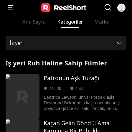
Ana Sayfa
Kategoriler
Marka
İş yeri
İş yeri Ruh Haline Sahip Filmler
Patronun Aşk Tuzağı
745.3k
4.8k
Beatrice Lawson, üniversitedeki aşkı
Desmond Belmont'la kaçıp onunla on yıl
boyunca gizlice evli kaldı. Ancak, onun
zengin bir sosyetikle olan ilişkisini
öğrendiğinde, Beatrice boşanmaya ve
Kaçan Gelin Döndü: Ama
sonunda onun gölgesinde yaşamayı
Karnında Bir Bebekle!
bırakmaya karar verir. Yeni bir daire ve