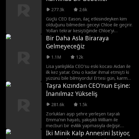
yeni bir kariyerle kendi adını duyurmaya
277.3k
2.6k
başladığı sırada, gizemli ve çekici Damian
Crowley ile tanışır. İki erkek onun ilgisi için
Güçlü CEO Eason, ilaç etkisindeyken kim
mücadele ederken, Beatrice aşkın tüm bu
olduğunu bilmeden geceyi Chloe ile geçirir.
acı ve fedakarlığa değip değmediğini
Yolları tekrar kesiştiğinde Chloe'yi
yoksa kendi başının çaresine bakmasının
tanıyamayan Eason, onu sekreteri olarak
Bir Daha Asla Biraraya
daha iyi olacağını düşünür.
işe alır. Yanında çalışırken onun çocuğuna
Gelmeyeceğiz
hamile olduğunu öğrenen Chloe, tam bu
durumla yüzleşirken büyükannesini
1.1M
12k
kurtarmak için çaresiz kalan Eason'ın
Maura ile evlenmeyi kabul etmesiyle yıkılır.
Lisa yanlışlıkla CEO'su eski kocası Aidan ile
Bebeğin babasını açıklamayı reddeden
ilk kez yatar. Onu o kadar ihmal etmişti ki
Chloe, aralarındaki uçurumu daha da
yüzünü bile bilmiyordu! Ertesi gün, karma
derinleştirir. Ancak Chloe'yi Eason'dan uzak
kimliklerin olduğu bir komedide Aidan, onu
Taşra Kızından CEO'nun Eşine:
tutmaya kararlı olan Maura'nın, Chloe'nin
sekreteri olarak işe alır ve onun peşine
İnanılmaz Yükseliş
annesini öldürüp onu uzak durması için
düşer! Onu geri alacak mı?
tehdit etmesiyle olaylar çok daha karanlık
281.6k
1.5k
bir hal alır.
Zorlukları aşıp şehre yerleşen taşralı
Emma'nın hayatı, yakışıklı William ile
mecburi bir evlilik yapmasıyla değişir.
Üstelik onun Irving Şirketi'nin CEO'su
İki Minik Kalp Annesini İstiyor,
olduğundan habersizdir. Başta ikisi de