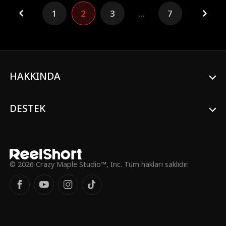
sektör devinin hayatını kurtardığında kader
1
2
3
...
7
devreye girdi. Yetkin bir doktor olarak,
hem hayranlığını hem de sarsılmaz
desteğini kazandı, bu da onu zehirli
evliliğini bitirmeye cesaretlendirdi. Mogulun
rehberliğinde, kimliğini yeniden kazandı ve
kendi ışığında parladı: tıbbi kariyerinde
mükemmelleşti, özgüvenle ışık saçtı ve
HAKKINDA
anlam dolu bir hayat kurdu. Bu arada,
hayallerinin gelişeceğine inanan
hayalperest baba-oğul ikilisi, kısa sürede
DESTEK
pişmanlık içinde boğuldu—biri oğul olarak
kurtuluşu umutsuzca ararken, diğeri koca
olarak ikinci bir şans için yalvarıyordu, her
ikisi de değerini bilmedikleri yeri
doldurulamaz kadını yas tutmaya
bırakıldılar.
© 2026 Crazy Maple Studio™, Inc. Tüm hakları saklıdır.