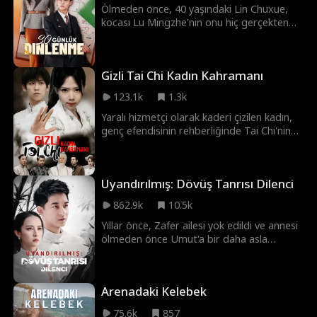
Ölmeden önce, 40 yaşındaki Lin Chuxue,
kocası Lu Mingzhe'nin onu hiç gerçekten
sevmediğini ve oğulları Lu Xuan'ın
babasının eski sevgilisi Su Yun'u tercih
ettiğini öğrenir. Evliliğinin yedinci yılına
Gizli Tai Chi Kadın Kahramanı
yeniden doğan Lin Chuxue, zorunlu bir
boşanma başlatır ve bu süreç, Çin'in
123.1k
1.3k
zorunlu 30 günlük bekleme sürecinden
geçmelidir. Bu süre zarfında, Şanghay'da
Yaralı hizmetçi olarak kaderi çizilen kadın,
Profesör Wang'ın ekibine katılarak ileri
genç efendisinin rehberliğinde Tai Chi'nin
düzey beyin kanseriyle mücadele eder.
sırlarını öğrendi — ama klan yasaları, hem
yüzünü hem de yeteneklerini yasaklayarak
onu susturdu. Kılıçlar onun hayatını almak
Uyandırılmış: Dövüş Tanrısı Dilenci
için parladığında, yumrukları arenanın
tozunda kaderi yeniden yazdı.
862.9k
10.5k
Yıllar önce, Zafer ailesi yok edildi ve annesi
ölmeden önce Umut'a bir daha asla
dövüşmemesini söyledi. Yıllar sonra, Çetin
ailesinin kızı bir dövüş sanatları
yarışmasında yenilmekten kıl payı kurtuldu.
Arenadaki Kelebek
Tam bu anda, Umut yeşim kolyeyi kırarak
gücünü geri kazandı ve sevgisini korumayı
75.6k
857