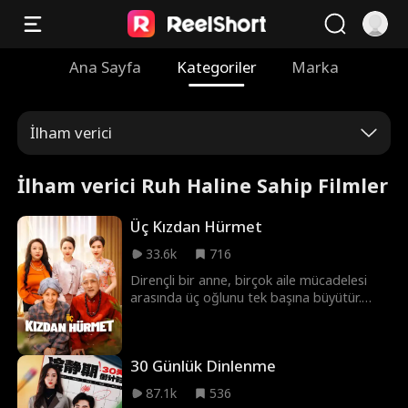
Ana Sayfa
Kategoriler
Marka
İlham verici
İlham verici Ruh Haline Sahip Filmler
Üç Kızdan Hürmet
33.6k
716
Dirençli bir anne, birçok aile mücadelesi
arasında üç oğlunu tek başına büyütür.
Babasının 70. doğum gününde, her oğul
kendine özgü bir takdir sunar. Aile
çatışmaları ve yanlış anlamalar gerginlik
30 Günlük Dinlenme
yaratır, ancak sonunda gerçek ortaya çıkar
ve duygusal bağların ve aile sevgisinin
87.1k
536
değerini vurgular.