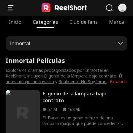
Inicio
Categorías
Club de fans
Marca
Inmortal
Inmortal Películas
Explora 41 dramas protagonizados por Inmortal en
ReelShort, incluyen
El genio de la lámpara bajo contrato
,
Él
no es un hijo innecesario
y
Realmente No Soy Inmo
...
Expandir
El genio de la lámpara bajo
contrato
5.1M
163.9k
Eli Baran es un genio dentro de una
lámpara mágica que puede conceder 3
deseos. Después de miles de años, un