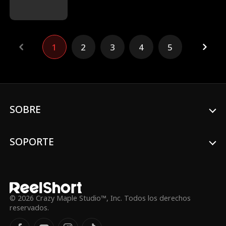
Tras una noche con el Príncipe Regente,
Jade abandona su timidez y revoluciona el
palacio. Lejos de ser una flor delicada,
empuña látigo y cuchillo contra sus
1
2
3
4
5
enemigos. El príncipe la cree dócil, ¡pero
hasta los fantasmas temen su lado salvaje!
SOBRE
SOPORTE
© 2026 Crazy Maple Studio™, Inc. Todos los derechos
reservados.