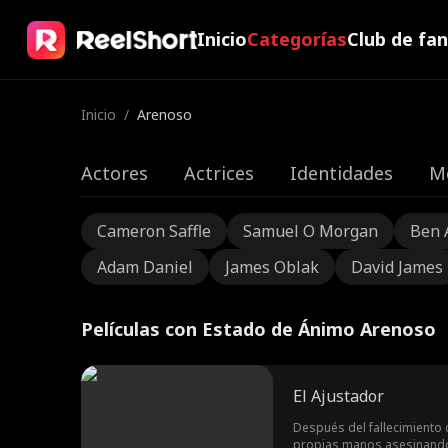
Inicio
Categorías
Club de fa
Inicio
/
Arenoso
Actores
Actrices
Identidades
M
Cameron Saffle
Samuel O Morgan
Ben 
Adam Daniel
James Oblak
David James
Películas con Estado de Ánimo Arenoso
El Ajustador
Después del fallecimiento 
propias manos asesinando 