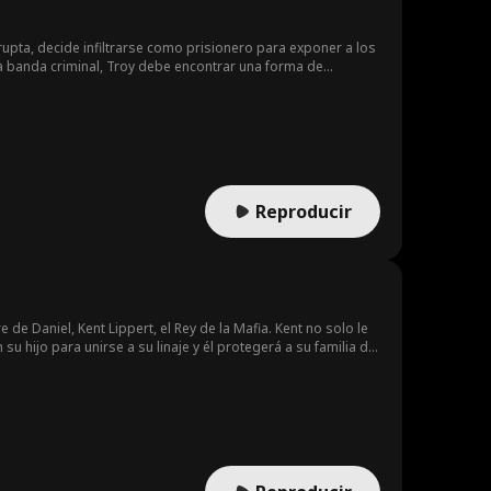
rupta, decide infiltrarse como prisionero para exponer a los
la banda criminal, Troy debe encontrar una forma de
anto, tendrá que proteger a los que están en peligro,
rapada en el fuego cruzado. ¿Logrará Troy encontrar una
Reproducir
 de Daniel, Kent Lippert, el Rey de la Mafia. Kent no solo le
 hijo para unirse a su linaje y él protegerá a su familia de
 mundo de la mafia de la verdad, que es gay. Fay lucha por
to, su relación se convierte en un apasionado y secreto
rarse de una mejor alianza con el líder del sindicato
 Fay descubre, demasiado tarde, que su padre e Ivan no
bar con Kent y quedarse con Fey. La traición de Ivan y Don
cer todo lo posible por liberar al padre de su hijo. Con la
ven a estar juntos, se casan y viven felices para siempre.