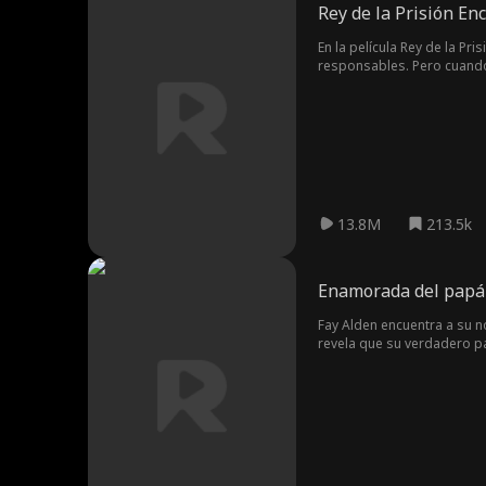
Rey de la Prisión En
En la película Rey de la Pr
responsables. Pero cuando 
convencer a los oficiales d
incluyendo a un anciano pr
forma de escapar? ¿O se co
13.8M
213.5k
Enamorada del papá 
Fay Alden encuentra a su no
revela que su verdadero pa
un violento criminal. Fay a
encajar en el mundo de la 
romance BDSM. Alden no es
ruso, Ivan Kozlov. Fay e 
solo están trabajando junto
Alden lleva a Kent a la cár
ayuda de Daniel, acaba con 