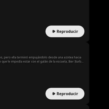
Reproducir
ios, pero ella terminó empujándolo desde una azotea hacia
ue le impedía estar con el galán de la escuela, Iker Iturbe.
nta. Sin embargo, Valeria también ha renacido
o talento y que, en esta nueva oportunidad, podrá tener una
lla e incluso tiene una nueva pareja, la sofisticada heredera
Reproducir