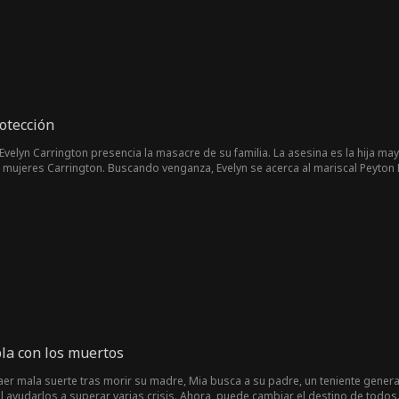
otección
, Evelyn Carrington presencia la masacre de su familia. La asesina es la hija
s mujeres Carrington. Buscando venganza, Evelyn se acerca al mariscal Peyton
 permite que lo use. Finalmente, Evelyn expone a la transmigrante, obtiene su 
la con los muertos
aer mala suerte tras morir su madre, Mia busca a su padre, un teniente general
a al ayudarlos a superar varias crisis. Ahora, puede cambiar el destino de todos