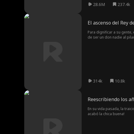
28.6M
237.4k
El ascenso del Rey d
Para dignificar a su gente,
de ser un don nadie al pilar
314k
10.8k
Reescribiendo los a
En su vida pasada, la traic
acabó la chica buena!