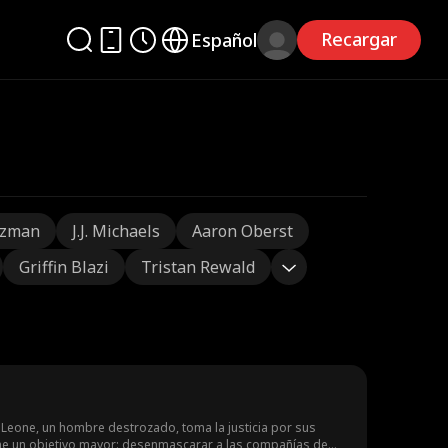
Recargar
Español
tzman
J.J. Michaels
Aaron Oberst
Griffin Blazi
Tristan Rewald
 Leone, un hombre destrozado, toma la justicia por sus
ne un objetivo mayor: desenmascarar a las compañías de