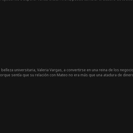
elleza universitaria, Valeria Vargas, a convertirse en una reina de los negoc
porque sentía que su relación con Mateo no era más que una atadura de dinero q
 decide dejar de perseguir a Valeria para comenzar una vida mejor por su cue
 convencida de que su éxito en la vida pasada se debió únicamente a su propi
er. Pero al reiniciar sus vidas, las cosas cambian: Mateo ya no gira en torno a e
nto, Valeria descubre que Iker no es para nada el hombre que ella imaginaba.