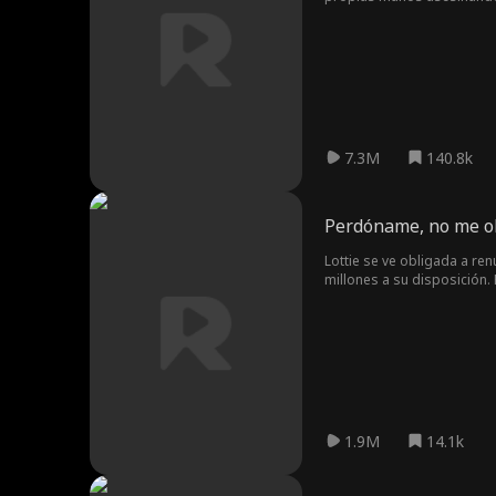
seguros de salud corrupta
rastro de pistas para tran
7.3M
140.8k
Perdóname, no me o
Lottie se ve obligada a re
millones a su disposición.
1.9M
14.1k