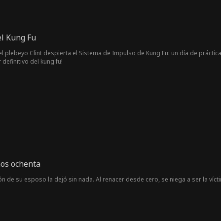
el Kung Fu
 el plebeyo Clint despierta el Sistema de Impulso de Kung Fu: un día de prácti
 definitivo del kung fu!
ños ochenta
ión de su esposo la dejó sin nada. Al renacer desde cero, se niega a ser la ví