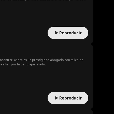
e siempre un paso por delante de la policía, dejando un
os malvados empresarios pensaron que podían silenciar.
Reproducir
 encontrar: ahora es un prestigioso abogado con miles de
ra ella… por haberlo apuñalado.
Reproducir