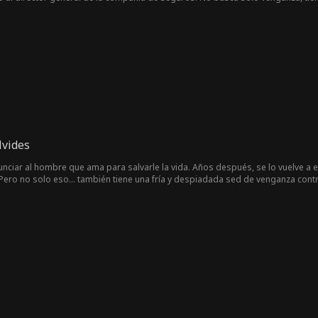
s que se aprovechan de sus clientes más vulnerables. Matteo logra manteners
smitir su mensaje, y pronto se convierte en un héroe para el pueblo al que l
lvides
nunciar al hombre que ama para salvarle la vida. Años después, se lo vuelve a
 Pero no solo eso… también tiene una fría y despiadada sed de venganza cont