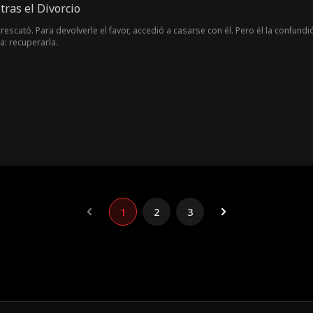
tras el Divorcio
a rescató. Para devolverle el favor, accedió a casarse con él. Pero él la confund
a: recuperarla.
1
2
3