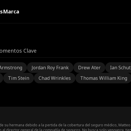
ns
Marca
omentos Clave
Armstrong
Jordan Roy Frank
Drew Ater
Ian Schu
Tim Stein
Chad Wrinkles
Thomas William King
de su hermana debido a la pertida de la cobertura del seguro médico, Matteo
al director general de la compañía de seguros. No busca solo venganza, tie