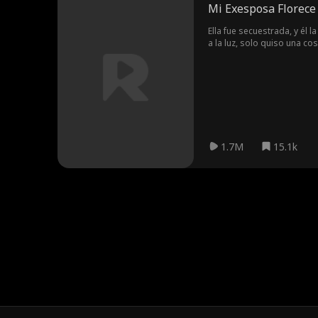
Mi Exesposa Florece 
Ella fue secuestrada, y él l
a la luz, solo quiso una cos
1.7M
15.1k