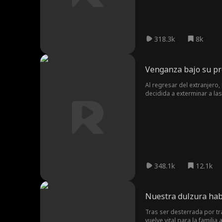
318.3k
8k
Venganza bajo su pr
Al regresar del extranjero
decidida a exterminar a la
salvadora de la infancia y
348.1k
12.1k
Nuestra dulzura hab
Tras ser desterrada por tr
vuelve vital para la famili