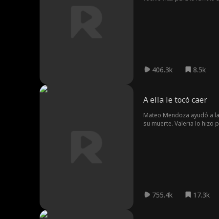
406.3k
8.5k
A ella le tocó caer
Mateo Mendoza ayudó a la b
su muerte. Valeria lo hizo 
Tras morir, Mateo renace y
simultáneamente. Ella está
vida maravillosa junto a Ik
Elena Estévez. Mientras ta
755.4k
17.3k