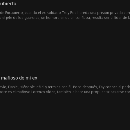
cubierto
isión Encubierto, cuando el ex-soldado Troy Poe hereda una prisión privada cor
el jefe de los guardias, un hombre en quien confiaba, resulta ser el líder de 
e que no es un prisionero, sino el dueño de la prisión... o escapar. Mientras t
isionero cuya condena ha sido falsamente extendida, y a una bella doctora at
nvertirá en otra víctima más de su propia prisión?
mafioso de mi ex
vio, Daniel, siéndole infliel y termina con él. Poco después, Fay conoce al padre
dre es el mafioso Lorenzo Alden, también le hace una propuesta: casarse con su
cepta y Daniel está encantado de casarse con Fay para distraer a su padre y al
mafia y no puede negar su creciente atracción por Kent, madre de Daniel. Pron
 quien parece y está decidido a usar a Fay como moneda de cambio para asegu
Ivan comienzan un coqueteo que termina por romper su compromiso con Daniel.
s para destruir a Kent, sino que Ivan es un policía encubierto decidido en aca
cel y cuando Fay descubre que está embarazada de Kent decide que tiene que ha
Don Alden y presiona a Ivan para que limpie el nombre de Kent. Fay y Kent vuel