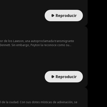
Reproducir
 mayor de los Lawson, una autoproclamada transmigrante
 Bennett. Sin embargo, Peyton la reconoce como su
venganza y encuentra el amor verdadero junto a Peyton.
Reproducir
 de la ciudad. Con sus dotes místicas de adivinación, se
.