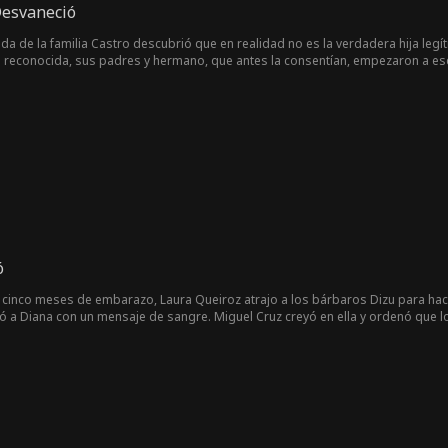
Desvaneció
ada de la familia Castro descubrió que en realidad no es la verdadera hija legí
ue reconocida, sus padres y hermano, que antes la consentían, empezaron a es
empujó a su abuela por las escaleras causando su coma, la familia envió a Ari
, donde sufrió abusos inhumanas durante tres años, quedando con una discap
ires descubrieron que la Ariana que antes era alegre y brillante, ahora se había 
ó
 cinco meses de embarazo, Laura Queiroz atrajo a los bárbaros Dizu para hace
ó a Diana con un mensaje de sangre. Miguel Cruz creyó en ella y ordenó que los
 de la masacre, Diana decidió cambiar su destino y buscar un aliado poderoso.