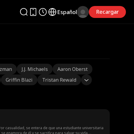
Recargar
Español
tzman
J.J. Michaels
Aaron Oberst
Griffin Blazi
Tristan Rewald
Por casualidad, se entera de que una estudiante universitaria
se enamora de él y se sacrifica para salvar su vida.