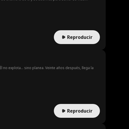
elta a su vida—ciega y con un hijo.
Reproducir
 no explota... sino planea. Veinte años después, llega la
Reproducir