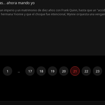
ras… ahora mando yo
 un imperio y un matrimonio de diez años con Frank Quinn, hasta que un "accid
u hermana Yvonne y que el choque fue intencional, Wynne orquesta una vengan
1
...
17
18
19
20
21
22
23