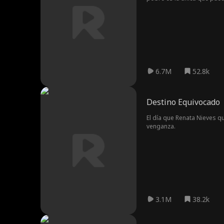
Creyendo que murió en el p
6.7M
52.8k
Destino Equivocado
El día que Renata Nieves qu
venganza.
3.1M
38.2k