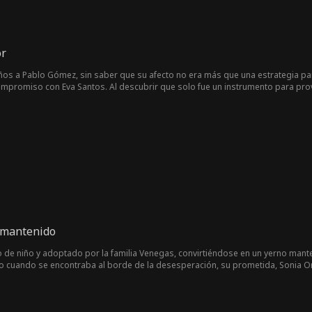
or
os a Pablo Gómez, sin saber que su afecto no era más que una estrategia par
ompromiso con Eva Santos. Al descubrir que solo fue un instrumento para provo
o, mientras Pablo quedaba consumido por el arrepentimiento.
 mantenido
de niño y adoptado por la familia Venegas, convirtiéndose en un yerno mante
 cuando se encontraba al borde de la desesperación, su prometida, Sonia Ort
la herencia suprema que su padre le había dejado. Tras despertar su potenc
José Ramos, ganándose el respeto de Río Alto. Frente a las provocaciones del 
uerza y buscando pistas sobre la desaparición de su padre. Paso a paso, mad