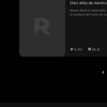
Diez años de menti
Wynne Sloan lo tenía todo:
la aventura de Frank con s
tras las rejas.
9.2M
88.2k