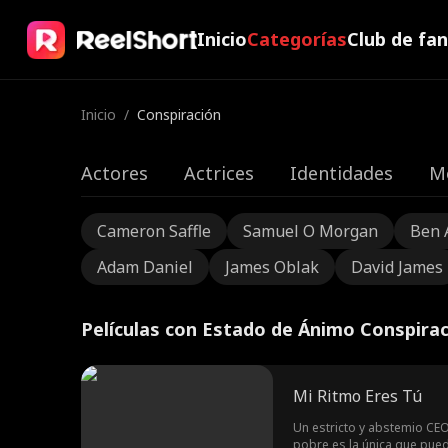
Inicio
Categorías
Club de fa
Inicio
/
Conspiración
Actores
Actrices
Identidades
M
Cameron Saffle
Samuel O Morgan
Ben 
Adam Daniel
James Oblak
David James
Películas con Estado de Ánimo Conspira
Mi Ritmo Eres Tú
Un estricto y abstemio CEO 
pobre es la única que puede