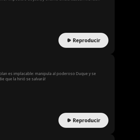
mpleto con él. Juan Gómez, arrepentido y desesperado,
l final, tanto Juan como Gloria recibieron su merecido.
dero amor de su vida.
Reproducir
Su plan es implacable: manipula al poderoso Duque y se
e que la hirió se salvará!
Reproducir