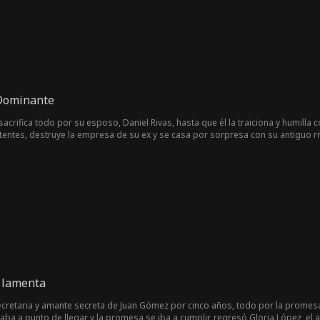
e, David se adentra en el mundo de los cultivadores.
 Dominante
acrifica todo por su esposo, Daniel Rivas, hasta que él la traiciona y humilla
entes, destruye la empresa de su ex y se casa por sorpresa con su antiguo riva
a lamenta
ecretaria y amante secreta de Juan Gómez por cinco años, todo por la promesa 
a a punto de llegar y la promesa se iba a cumplir, regresó Gloria López, el