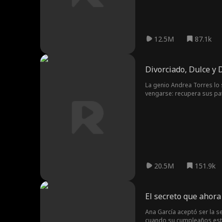
recibir noticias de su padr
12.5M
87.1k
Divorciado, Dulce y
La genio Andrea Torres lo s
vengarse: recupera sus pat
tecnología.
20.5M
151.9k
El secreto que ahor
Ana García aceptó ser la s
cuando su cumpleaños estab