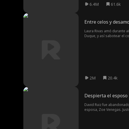
6.4M
61.6k
Entre celos y desam
Laura Rivas amó durante añ
Duque, y así sabotear el c
Sergio hasta el matrimoni
2M
20.4k
Despierta el esposo
David Ruiz fue abandonado 
esposa, Zoe Venegas. Justo
revelando inesperadamente 
humilla a su exesposa y a 
valentía, demostrando su f