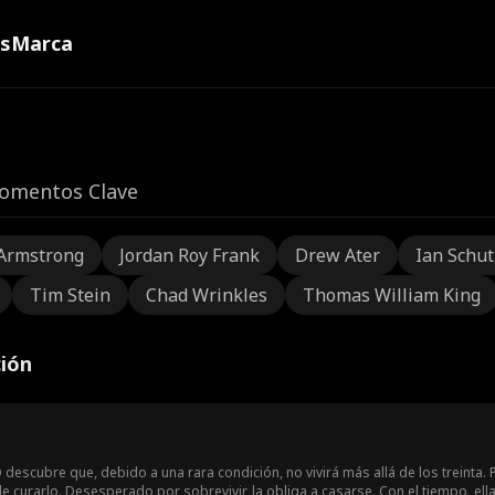
ns
Marca
omentos Clave
Armstrong
Jordan Roy Frank
Drew Ater
Ian Schu
Tim Stein
Chad Wrinkles
Thomas William King
ción
descubre que, debido a una rara condición, no vivirá más allá de los treinta. 
 curarlo. Desesperado por sobrevivir, la obliga a casarse. Con el tiempo, ella 