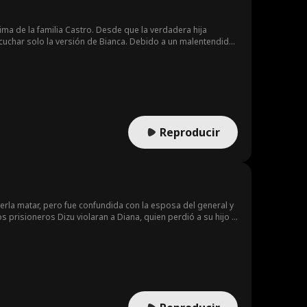
tima de la familia Castro. Desde que la verdadera hija
cuchar solo la versión de Bianca. Debido a un malentendido
ana a una estricta escuela de virtudes femeninas para
acidad permanente irreversible. Tres años después, Ariana
vuelto fría y distante.
Reproducir
rla matar, pero fue confundida con la esposa del general y
 prisioneros Dizu violaran a Diana, quien perdió a su hijo y