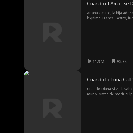
Cuando el Amor Se 
Ariana Castro, la hija ador
legítima, Bianca Castro, f
que hizo creer que Ariana 
arrepentirse y reformarse
regresa a casa, y sus famil
11.9M
93.9k
Cuando la Luna Call
Cuando Diana Silva llevaba
murió. Antes de morir, culp
murió. Al despertar el día