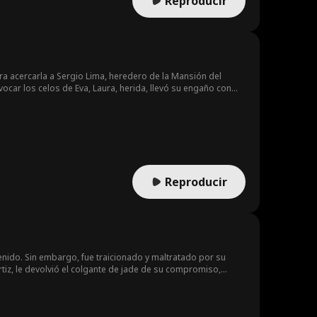
Reproducir
a acercarla a Sergio Lima, heredero de la Mansión del
car los celos de Eva, Laura, herida, llevó su engaño con
Reproducir
nido. Sin embargo, fue traicionado y maltratado por su
iz, le devolvió el colgante de jade de su compromiso,
ial, David, animado por Sonia, comienza a contraatacar:
joven maestro de la familia Venegas, David se enfrenta con
ura y finalmente propone matrimonio a Sonia Ortiz. Al