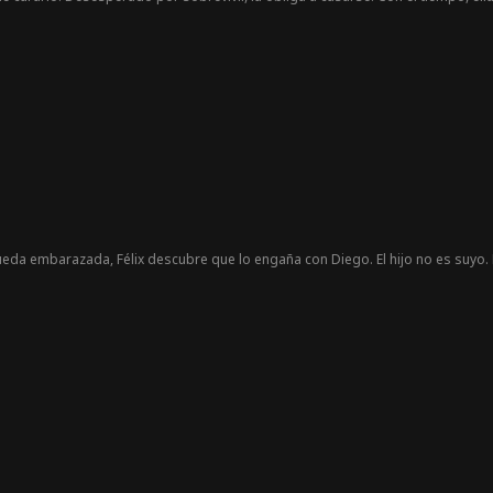
roceso, él queda devastado. Pero siete años después, el destino la trae de vu
eda embarazada, Félix descubre que lo engaña con Diego. El hijo no es suyo. Él