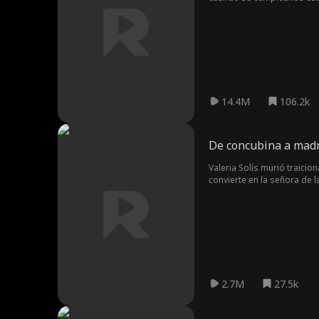
abandonada. El día de la b
intentó “arreglar las cosas
Mientras tanto, Ana y Pedr
14.4M
106.2k
De concubina a mad
Valeria Solís murió traicio
convierte en la señora de l
2.7M
27.5k