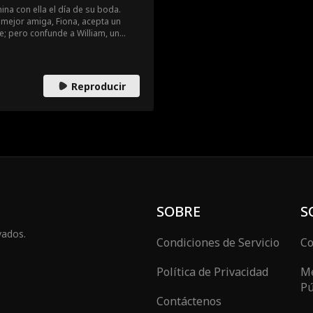
ina con ella el día de su boda.
a mejor amiga, Fiona, acepta un
; pero confunde a William, un
on el hombre con el que tenía que
liam descubre que Emily es una de
ly erróneamente cree que William
am oculta su identidad hasta el
Reproducir
cuando Fiona y Henry planean
SOBRE
S
vados.
Condiciones de Servicio
Co
Política de Privacidad
Me
Pú
Contáctenos