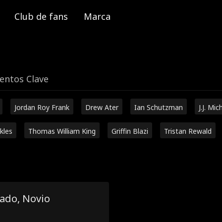
Club de fans
Marca
ntos Clave
Jordan Roy Frank
Drew Ater
Ian Schutzman
J.J. Mic
kles
Thomas William King
Griffin Blazi
Tristan Rewald
ado, Novio