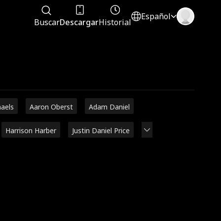
Español
Buscar
Descargar
Historial
haels
Aaron Oberst
Adam Daniel
Harrison Harber
Justin Daniel Price