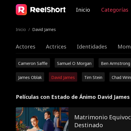
Inicio
Categorías
Inicio
/
David James
Actores
Actrices
Identidades
Mome
Cameron Saffle
Samuel O Morgan
Ben Armstrong
James Oblak
David James
Tim Stein
Chad Wrin
Películas con Estado de Ánimo David James
Matrimonio Equivoc
Destinado