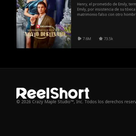
Henry, el prometido de Emily, term
Emily, por insistencia de su tóxic
matrimonio falso con otro hombre
misterioso CEO multimillonario, c
casarse. Después de la boda, Wil
sus empleadas, mientras que Emi
está ahogándose en deudas. Willi
7.6M
73.5k
día de la competencia de diseño 
sabotear a Emily.
© 2026 Crazy Maple Studio™, Inc. Todos los derechos reser