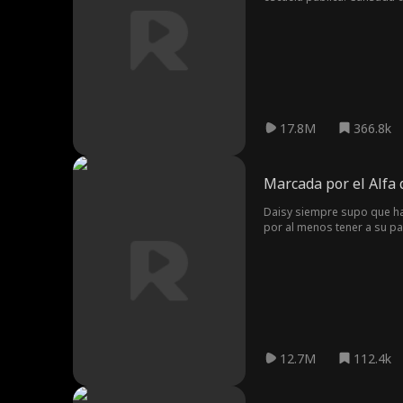
Sin embargo, sus planes se 
los Kaplan. Candice sube a 
17.8M
366.8k
Marcada por el Alfa 
Daisy siempre supo que hab
por al menos tener a su pa
en la nueva Luna. Daisy hu
culpa al nuevo Alfa, Nolan 
Y, a pesar de su dura apari
12.7M
112.4k