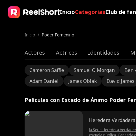
Inicio
Categorías
Club de fa
Inicio
/
Poder Femenino
Actores
Actrices
Identidades
M
Cameron Saffle
Samuel O Morgan
Ben 
Adam Daniel
James Oblak
David James
Películas con Estado de Ánimo Poder F
Heredera Verdadera 
la Serie Heredera Verdader
escuela pública. Cansada d