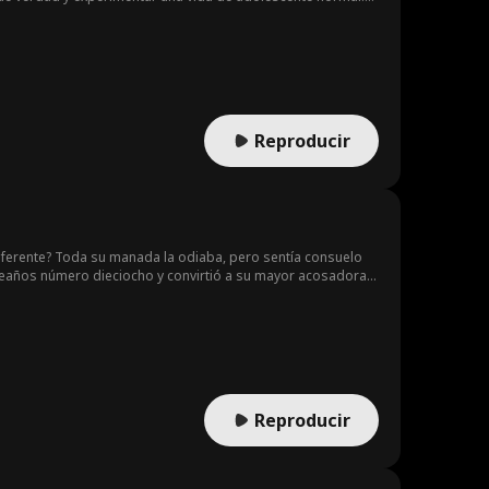
lia Kaplan, llega a la escuela fingiendo ser la heredera de
 el fondo, siendo molestada y ridiculizada.
Reproducir
diferente? Toda su manada la odiaba, pero sentía consuelo
mpleaños número dieciocho y convirtió a su mayor acosadora
ente y el nuevo Alfa al mando le ordena regresar. Ella
... ¿pero por qué siente una atracción sobrenatural hacia él?
r otro? ¡¿Pero por qué es con el hombre que más odia?!
Reproducir