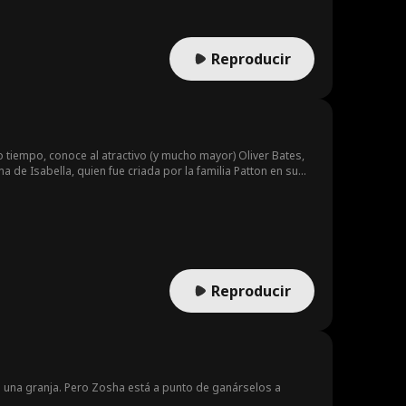
Reproducir
o tiempo, conoce al atractivo (y mucho mayor) Oliver Bates,
a de Isabella, quien fue criada por la familia Patton en su
nadamente para Eliza, Isabella es un genio con un talento
tamiento. A medida que se revelan las habilidades únicas de
de la familia Patton mientras permanece siempre un paso
Reproducir
n una granja. Pero Zosha está a punto de ganárselos a