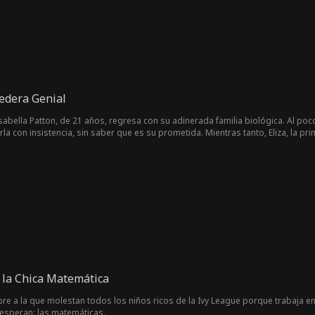
redera Genial
sabella Patton, de 21 años, regresa con su adinerada familia biológica. Al poc
a con insistencia, sin saber que es su prometida. Mientras tanto, Eliza, la prim
desesperada para poner a toda la familia en su contra para siempre. Desafortu
 de la medicina y la tecnología, y es capaz de superar a Eliza en cada enfren
 de sus cinco hermanos y sus padres, convirtiéndose en la joya de la corona 
la Chica Matemática
e a la que molestan todos los niños ricos de la Ivy League porque trabaja e
esperan: las matemáticas.