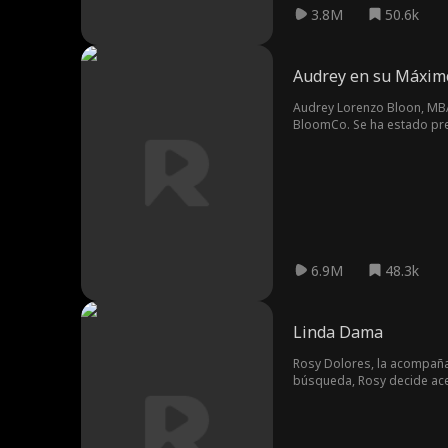
3.8M
50.6k
Audrey en su Máxim
Audrey Lorenzo Bloon, MBA
BloomCo. Se ha estado prep
durante la noche del banquete en el que va a presentarse donde la prese
traicionarla y deportarla;
Marlow, puede no ser su e
6.9M
48.3k
Linda Dama
Rosy Dolores, la acompañan
búsqueda, Rosy decide acep
Rosy ha estado buscando?