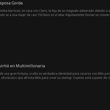
Esposa Gorda
amilia Harrison, se casa con Claire, la hija de un magnate adinerado debido a u
do ve a una mujer de casi 150 kilos en el altar. Rápidamente Declan se convier
 desconocida. Él está obsesionado con las apariencias y ella siente un amor 
la e incluso critica su peso. Muy herida, Claire decide emprender un viaje de
.
irtió en Multimillonaria
 de una gran fortuna, oculta su verdadera identidad para casarse con Milo por 
s obstáculos que afronta Milo para crear su startup. Cuando está a punto de con
te que no está enamorada de ella, le habla duramente, desprecia todo lo que hiz
te decepcionada, Claire decide reclamar su posición como heredera billonaria
de sus acciones, haciendo que se arrepienta de todo lo que hizo.