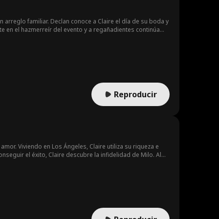
n arreglo familiar. Declan conoce a Claire el día de su boda y
te en el hazmerreír del evento y a regañadientes continúa
muy intenso por él, lo que solo empeora las cosas. Declan se
 pérdida de peso determinada a hacer que Declan se
Reproducir
amor. Viviendo en Los Ángeles, Claire utiliza su riqueza e
seguir el éxito, Claire descubre la infidelidad de Milo. Al
o por él y fuerza a Claire a divorciarse de él. Con el
. Retira todo su apoyo de la startup y deja que Milo