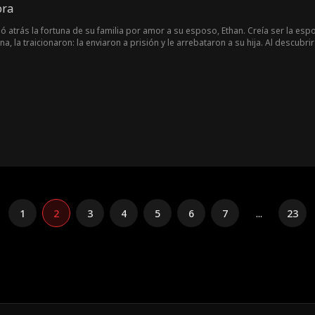
ora
jó atrás la fortuna de su familia por amor a su esposo, Ethan. Creía ser la es
na, la traicionaron: la enviaron a prisión y le arrebataron a su hija. Al descub
a su hija y demostrarle al mundo cómo luce una verdadera reina.
1
2
3
4
5
6
7
...
23