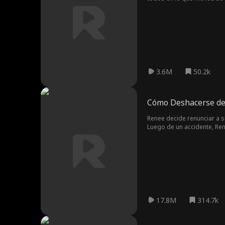
3.6M
50.2k
Cómo Deshacerse de 
Renee decide renunciar a s
Luego de un accidente, Re
todo quizás escogió a alguie
17.8M
314.7k