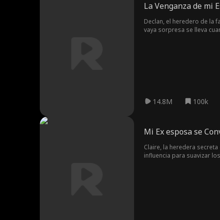
La Venganza de mi 
Declan, el heredero de la f
vaya sorpresa se lleva cuan
con el matrimonio con esta
desquita cruelmente con el
arrepienta de sus acciones
14.8M
100k
Mi Ex esposa se Conv
Claire, la heredera secreta
influencia para suavizar lo
enfrentarse a él, Milo admi
corazón roto y profundamen
afronte las consecuencias 