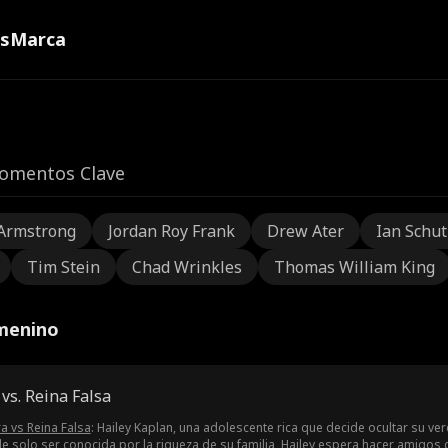
ns
Marca
omentos Clave
Armstrong
Jordan Roy Frank
Drew Ater
Ian Schu
Tim Stein
Chad Wrinkles
Thomas William King
emenino
vs. Reina Falsa
a vs Reina Falsa
: Hailey Kaplan, una adolescente rica que decide ocultar su ve
e solo ser conocida por la riqueza de su familia, Hailey espera hacer amigos