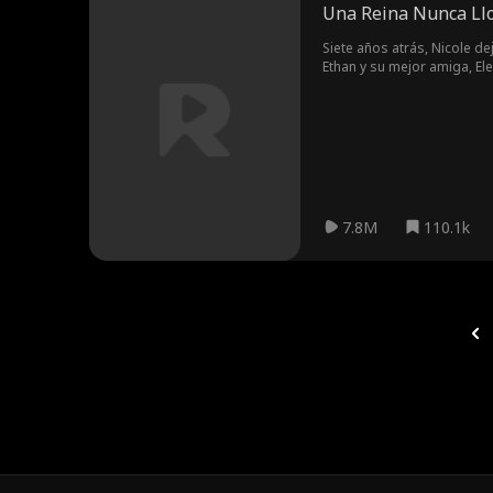
Una Reina Nunca Ll
Siete años atrás, Nicole de
Ethan y su mejor amiga, Ele
como heredera, recuperar 
7.8M
110.1k