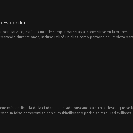
o Esplendor
 por Harvard, está a punto de romper barreras al convertirse en la primera
arando durante años, incluso utilizó un alias como persona de limpieza para
ntarán, Audrey descubre que su prometido cree que es una indocumentada y que planea
 que los altos ejecutivos están planeando un golpe para poner a cargo a su pri
nemigo después de todo...
te más codiciada de la ciudad, ha estado buscando a su hija desde que se la 
tar un falso compromiso con el multimillonario padre soltero, Tad Williams. Ta