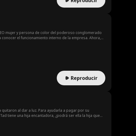
Reproducir
 CEO mujer y persona de color del poderoso conglomerado
 conocer el funcionamiento interno de la empresa. Ahora,
mo blanco y su archienemigo desde la infancia, Ryder
Reproducir
quitaron al dar a luz. Para ayudarla a pagar por su
d tiene una hija encantadora, ¿podrá ser ella la hija que