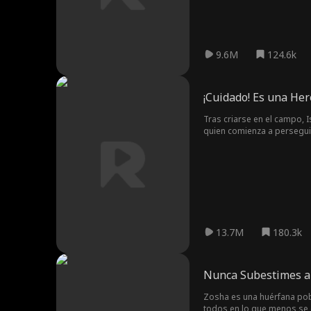
9.6M
124.6k
¡Cuidado! Es una He
Tras criarse en el campo, I
quien comienza a perseguirl
lugar, está en una misión 
incomparable en los campos
Isabella, se gana el apoyo
fuera del alcance de Oliver.
13.7M
180.3k
Nunca Subestimes a 
Zosha es una huérfana pobr
todos en lo que menos se 