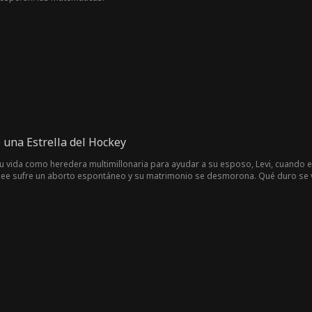
una Estrella del Hockey
u vida como heredera multimillonaria para ayudar a su esposo, Levi, cuando e
nee sufre un aborto espontáneo y su matrimonio se desmorona. Qué duro se vu
n más en vez de a ti... y cuando todos te acusan de que la infiel fuiste tú.