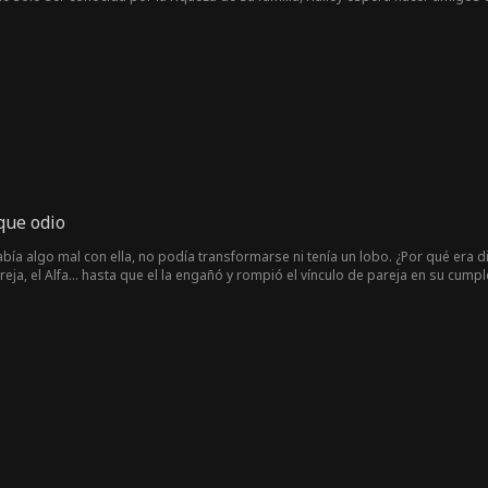
convierten en un caos cuando Candice Mathis, la hija de la sirviente de la fami
la cima de la jerarquía social rápidamente mientras que Hailey se encuentra en
que odio
ía algo mal con ella, no podía transformarse ni tenía un lobo. ¿Por qué era 
reja, el Alfa... hasta que el la engañó y rompió el vínculo de pareja en su cu
yó de casa llena de lágrimas, pero meses después muere su madre misteriosam
Fenrir, por la muerte de su madre. Juró que nunca lo perdonaría por lo que hizo
encia, él siente lo mismo. Pero ella ya tenía un vínculo de pareja, ¿puede tene