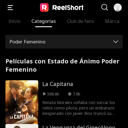
Inicio
Categorías
Club de fans
Marca
Poder Femenino
Películas con Estado de Ánimo Poder
Femenino
La Capitana
588.8k
7.8k
Renata Morales soñaba con surcar los
cielos como pilota, pero un embarazo
inesperado con Javier Ríos truncó su
destino. Tras siete años dedicada al
hogar, descubre en pleno vuelo la traición
La Venganza del Ginecólogo