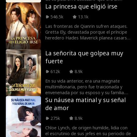
personaje desechable en una novela,
La princesa que eligió irse
renace y planea su venganza desde el
vientre. Con astucia, se gana al patriarca
546.5k
13.1k
Grant, expone un envenenamiento y
Las fronteras de Qianrin sufren ataques.
derrota a sus enemigos para asegurar su
Gretta Ely, devastada porque el príncipe
futuro.
heredero Hades Maverick planea casarse
con otra, pide un matrimonio
diplomático. Pese a dudar, el emperador
La señorita que golpea muy
la nombra princesa de Qianrin y su boda
fuerte
será en siete días. Mientras tanto, el
príncipe ignora su decisión, seguro de
612k
8.9k
que su amor de la infancia jamás lo
dejará.
En su vida anterior, era una magnate
multimillonaria, pero fue traicionada y
envenenada por su esposo y su familia.
Solo al morir descubrió que el sobrino
Su náusea matinal y su señal
que crio era hijo ilegítimo de su marido.
de amor
Ahora ha vuelto a sus 23 años, lista para
la venganza. Echa a la hipócrita, congela
275k
8.9k
los activos de su hermano y cancela la
boda con su miserable prometido. Fría y
Chloe Lynch, de origen humilde, lidia con
sedienta de sangre, hará que cada
el escrutinio de sus jefes en su periodo de