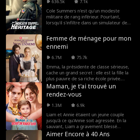
636.5k
7.1k
contrôle, récupérer ce qui lui revient, et
tous vont regretter de l'avoir sous-
Cole Summers n'est qu'un modeste
estimée.
militaire de rang inférieur. Pourtant,
lorsqu'il s'infiltre dans un simulateur de
vol de la marine et boucle une mission
jugée impossible, l'armée réalise qu'il
Femme de ménage pour mon
représente la dernière carte à jouer pour
ennemi
empêcher un conflit mondial... Mais il lui
faudra d'abord déjouer les complots de
6.7M
75.7k
politiciens corrompus, tenir tête à des
magnats de la tech malveillants, et
Emma, la présidente de classe sérieuse,
affronter l'ombre pesante de sa propre
cache un grand secret : elle est la fille la
famille.
plus pauvre de sa riche école privée.
Lorsque son rival, Lucas Bennett, un
Maman, je t'ai trouvé un
mauvais garçon richissime, la fait virer du
rendez-vous
travail à temps partiel qui lui permettait
de payer les frais médicaux de son père, il
1.3M
6.9k
se rattrape en l'engageant comme
femme de chambre personnelle ! Lucas
Liam et Annie étaient un jeune couple
accepte de garder leur arrangement
jusqu'à ce qu'Annie soit agressée. En la
secret... tant qu'Emma répond à ses
sauvant, Liam a gravement blessé
moindres besoins.
l'assaillant, ce qui a conduit à son
Aimer Encore à 40 Ans
emprisonnement. Le patriarche de la