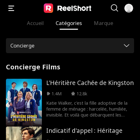
Accueil
Catégories
Marque
Concierge
Concierge Films
L'Héritière Cachée de Kingston
1.4M
12.8k
Katie Walker, c'est la fille adoptive de la
femme de ménage : harcelée, humiliée,
invisible. Et voilà que débarquent les
frères Maddox, héritiers en or à la
recherche de leur sœur disparue : Katie !
Indicatif d'appel : Héritage
Mais la reine du lycée lui vole sa place.
Maintenant, Katie va reprendre le