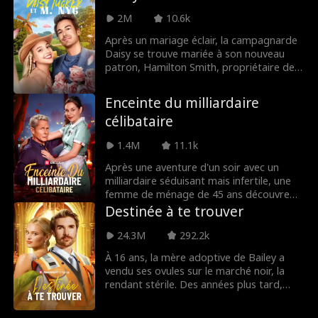
riche du monde.
avec des rêves et... une serpillière. Un
baiser imprévu provoque un scandale
2M
10.6k
médiatique et les contraint à feindre une
Après un mariage éclair, la campagnarde
romance publique. Lui, il doit préserver
Daisy se trouve mariée à son nouveau
son « image ». Elle a besoin d'argent pour
patron, Hamilton Smith, propriétaire de
son frère. Ce marché de façade se
Smith Media. Mais les malentendus et les
transforme bientôt en sentiments
machinations de Bianca, la perfide vice-
sincères. Entre scandales, secrets et
Enceinte du milliardaire
présidente d'Hamilton, menacent de
étincelles nocturnes, l'amour pourrait bien
célibataire
détruire leur relation avant qu'ils
éclore pour de vrai !
n'avouent qu'ils s'aiment réellement.
1.4M
11.1k
Après une aventure d'un soir avec un
milliardaire séduisant mais infertile, une
femme de ménage de 45 ans découvre
qu'elle est enceinte de jumeaux. Alors qu'il
Destinée à te trouver
s'efforce d'assurer l'avenir de son empire
en donnant des héritiers, ils devront
24.3M
292.2k
affronter leurs mondes opposés et des
À 16 ans, la mère adoptive de Bailey a
sentiments inattendus pour savoir s'ils
vendu ses ovules sur le marché noir, la
peuvent vraiment fonder une famille
rendant stérile. Des années plus tard,
ensemble.
devenue agente d'entretien dans une
école, elle sauve une fillette d'un