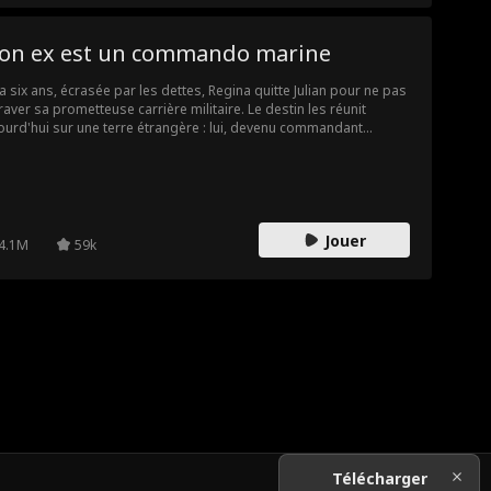
on ex est un commando marine
y a six ans, écrasée par les dettes, Regina quitte Julian pour ne pas
raver sa prometteuse carrière militaire. Le destin les réunit
ourd'hui sur une terre étrangère : lui, devenu commandant
pecté, elle, mère célibataire. Leur alchimie d'antan se réveille,
s les différences sociales et les pressions familiales menacent
r rapprochement. Cette seconde chance offerte par le destin
rra-t-elle triompher des obstacles du présent ?
Jouer
4.1M
59k
Télécharger