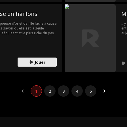
se en haillons
M
ueuse d'or et de fille facile à cause
Il 
 savoir qu'elle est la seule
ent
 séduisant et le plus riche du pays
auj
mstrong ! Et peut-être même de
res
mai
leu
pou
Jouer
1
2
3
4
5