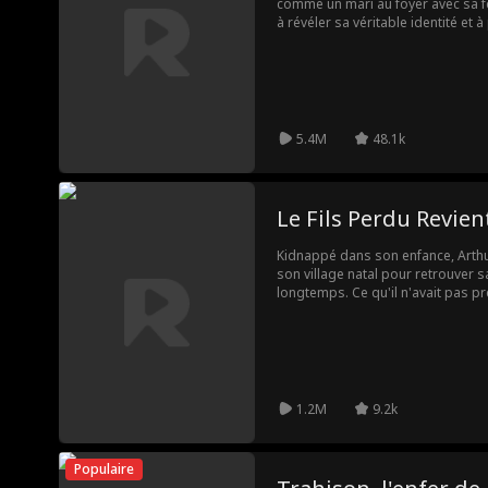
comme un mari au foyer avec sa fe
à révéler sa véritable identité et 
pouvoir avec elle, il découvre la t
compte qu'il a confondu Bella avec
retrouve Elena, une femme qui l'ai
sa richesse ou son pouvoir. Déterm
avait prévu de donner à Bella et ch
place, laissant Bella pleine de reg
5.4M
48.1k
Le Fils Perdu Revien
Kidnappé dans son enfance, Arthu
son village natal pour retrouver 
longtemps. Ce qu'il n'avait pas pr
maltraités par tous les habitants 
secrète, Arthur réussira-t-il à les 
1.2M
9.2k
Populaire