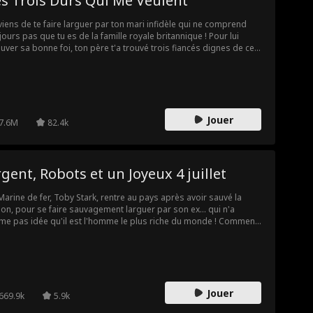
s Trois Durs Qui Me Veulent
viens de te faire larguer par ton mari infidèle qui ne comprend
jours pas que tu es de la famille royale britannique ! Pour lui
uver sa bonne foi, ton père t'a trouvé trois fiancés dignes de ce
. Mais il ne te reste que 7 jours pour faire ton choix ! Quel fiancé
-tu choisir ? Ou peux-tu avoir les trois ?
Jouer
7.6M
82.4k
gent, Robots et un Joyeux 4 juillet
Marine de fer, Toby Stark, rentre au pays après avoir sauvé la
ion, pour se faire sauvagement larguer par son ex... qui n'a
e pas idée qu'il est l'homme le plus riche du monde ! Comment
ias va-t-il répliquer ?
Jouer
669.9k
5.9k