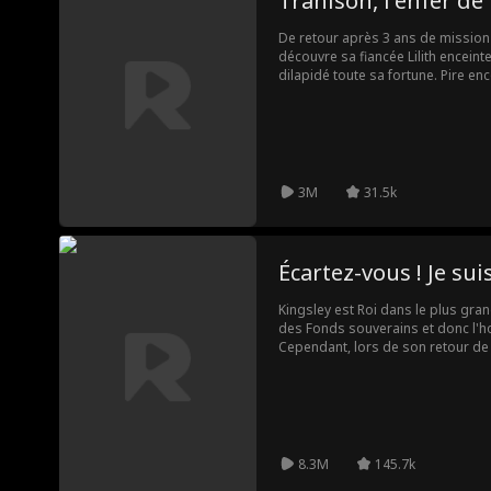
Trahison, l'enfer de
De retour après 3 ans de mission
découvre sa fiancée Lilith enceinte
dilapidé toute sa fortune. Pire en
de Virgil. Humilié et trahi, Dante d
plein mariage.
3M
31.5k
Écartez-vous ! Je suis
Kingsley est Roi dans le plus grand
des Fonds souverains et donc l'ho
Cependant, lors de son retour de
son amour de jeunesse met brutale
qu'il n'est rien d'autre qu'une far
hommes va-t-il s'y prendre pour lui
8.3M
145.7k