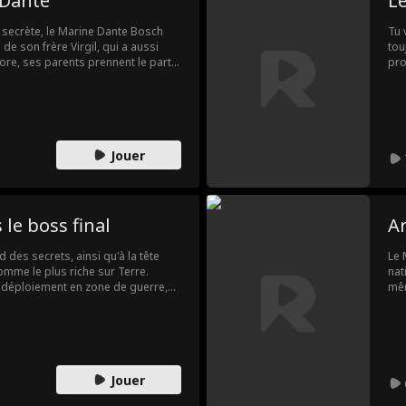
 Dante
Le
 secrète, le Marine Dante Bosch
Tu 
 de son frère Virgil, qui a aussi
tou
core, ses parents prennent le parti
pro
évoile la vérité avec une vidéo en
nom
vas
Jouer
 le boss final
Ar
 des secrets, ainsi qu'à la tête
Le 
mme le plus riche sur Terre.
nat
 déploiement en zone de guerre,
mêm
ment fin à leur relation, avançant
Tob
ce. Comment le Roi de tous les
 faire ravaler sa fierté ?
Jouer