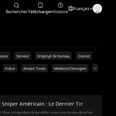
Français
Rechercher
Télécharger
Histoire
seur
Serveur
Employé de bureau
Ouvrier
Police
Amant Tordu
Médecin/Chirurgien
 Sniper Américain : Le Dernier Tir
l Oliver, le légendaire tireur d’élite connu sous le nom de la Fine