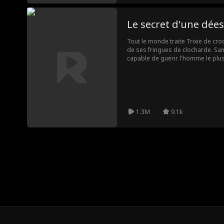
Le secret d'une dées
Tout le monde traite Trixie de croq
de ses fringues de clocharde. Sans
capable de guérir l'homme le plus
: le héros de guerre Lysander Ar
conquérir son cœur.
1.3M
9.1k