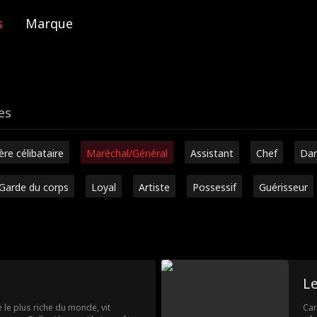
s
Marque
es
ère célibataire
Maréchal/Général
Assistant
Chef
Dan
Garde du corps
Loyal
Artiste
Possessif
Guérisseur
Le
 le plus riche du monde, vit
Car