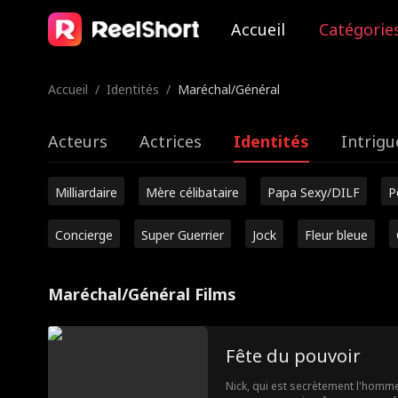
Accueil
Catégorie
Accueil
/
Identités
/
Maréchal/Général
Acteurs
Actrices
Identités
Intrigu
Milliardaire
Mère célibataire
Papa Sexy/DILF
P
Concierge
Super Guerrier
Jock
Fleur bleue
Maréchal/Général Films
Fête du pouvoir
Nick, qui est secrètement l'homme