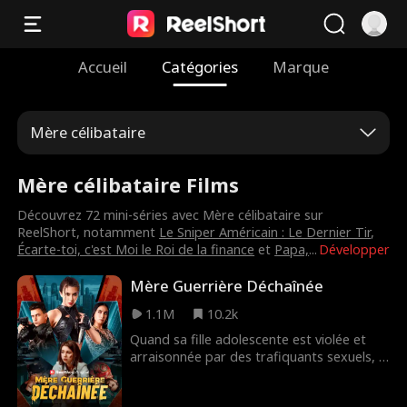
Accueil
Catégories
Marque
Mère célibataire
Mère célibataire Films
Découvrez 72 mini-séries avec Mère célibataire sur
ReelShort, notamment
Le Sniper Américain : Le Dernier Tir
,
Écarte-toi, c'est Moi le Roi de la finance
et
Papa,
...
Développer
Mère Guerrière Déchaînée
1.1M
10.2k
Quand sa fille adolescente est violée et
arraisonnée par des trafiquants sexuels, la
légendaire guerrière, la lieutenant des
Navy SEAL Phoenix Ryan, abandonne sa