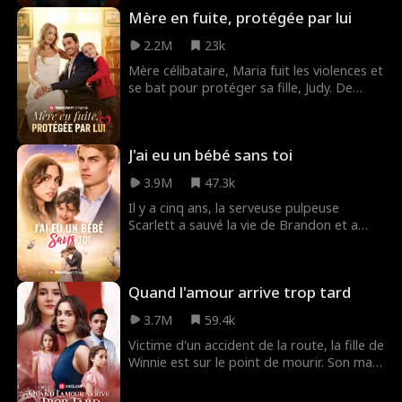
vie anonyme de propriétaire d'un petit
Mère en fuite, protégée par lui
restaurant de province pour secourir sa
fille et détruire le cartel Navarro qui s'est
2.2M
23k
emparé d'elle.
Mère célibataire, Maria fuit les violences et
se bat pour protéger sa fille, Judy. De
l'usine aux écoles d'élite, elle affronte des
ennemis, des trahisons familiales et un
amour inattendu. Quand le milliardaire Levi
J'ai eu un bébé sans toi
entre dans sa vie, tout bascule...
3.9M
47.3k
Il y a cinq ans, la serveuse pulpeuse
Scarlett a sauvé la vie de Brandon et a
passé avec lui une nuit de passion
inoubliable avant de disparaître.
Aujourd'hui, elle est de retour, amaigrie et
Quand l'amour arrive trop tard
méconnaissable, et lui est le PDG reclus
qui a sans le savoir engendré sa fille.
3.7M
59.4k
Victime d'un accident de la route, la fille de
Winnie est sur le point de mourir. Son mari
médecin, Aaron, choisit de sauver l'enfant
de son premier amour Monica, ce qui