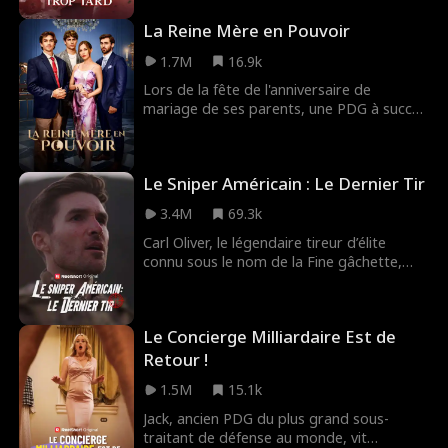
conduit à la mort de sa propre fille. Winnie
La Reine Mère en Pouvoir
cherche à obtenir justice pour sa fille
disparue, mais doit faire face au
1.7M
16.9k
harcèlement incessant de Monica et à la
défiance de son mari.
Lors de la fête de l'anniversaire de
mariage de ses parents, une PDG à succès
est rabaissée au rang d'inconnue, son
cadeau en diamant accusé de
contrefaçon, et elle est même chassée de
Le Sniper Américain : Le Dernier Tir
la table !
3.4M
69.3k
Carl Oliver, le légendaire tireur d’élite
connu sous le nom de la Fine gâchette,
détient le record du monde de la plus
longue élimination confirmée, avant de
disparaître du métier. Cachant sa véritable
Le Concierge Milliardaire Est de
identité, il travaille depuis dans un stand
de tir anodin. Il y subit les humiliations
Retour !
d'Albert, le méprisant capitaine de club de
1.5M
15.1k
tir, qui n'a aucune idée sur sa vraie
personne. Lorsque le stand de tir fait face
Jack, ancien PDG du plus grand sous-
à une attaque hostile, les instincts de Carl
traitant de défense au monde, vit