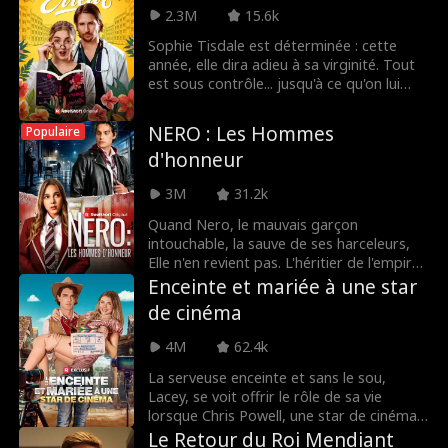
un général du syndicat. Alors qu'Ivan veut
2.3M
15.6k
utiliser son accès de jardinier pour voler
Sophie Tisdale est déterminée : cette
la chambre forte, Grayson doit prouver
année, elle dira adieu à sa virginité. Tout
qu'il est le véritable chef, tout en restant
est sous contrôle... jusqu'à ce qu'on lui
dans l'ombre.
révèle que son partenaire idéal a parié
qu'il pourrait filmer sa première fois. Et
NERO : Les Hommes
Populaire
celui qui lui révèle la vérité ? Luke, beau
d'honneur
gosse, habitué du café... et désormais son
gynéco à la fac. Craquer pour son gynéco,
3M
31.2k
c'est interdit, non ? Visiblement, Sophie
s'en fiche.
Quand Nero, le mauvais garçon
intouchable, la sauve de ses harceleurs,
Elle n'en revient pas. L'héritier de l'empire
mafieux la veut, elle. Mais peut-elle se fier
Enceinte et mariée à une star
à ce séducteur si dangereux... alors qu'elle
de cinéma
n'est qu'une mission à ses yeux ? Ce que
Nero ignore, c'est qu'il est déjà fou d'elle.
4M
62.4k
La serveuse enceinte et sans le sou,
Lacey, se voit offrir le rôle de sa vie
lorsque Chris Powell, une star de cinéma
peu encline à l'engagement, lui demande
Le Retour du Roi Mendiant