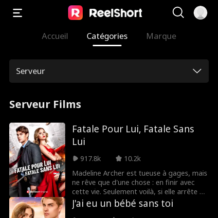
Accueil
Catégories
Marque
Serveur
Serveur Films
Fatale Pour Lui, Fatale Sans
Lui
917.8k
10.2k
Madeline Archer est tueuse à gages, mais
ne rêve que d'une chose : en finir avec
cette vie. Seulement voilà, si elle arrête de
tuer, sa petite sœur meurt. Lorsqu'on la
J'ai eu un bébé sans toi
force à accepter un nouveau contrat,