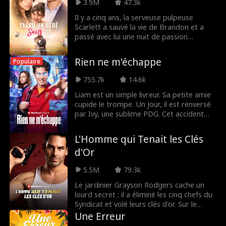
Maddie découvre l'identité de sa cible :
3.9M
47.3k
Hayden Kent, procureur intransigeant et
Il y a cinq ans, la serveuse pulpeuse
son premier amour. Celui qu'elle n'a jamais
Scarlett a sauvé la vie de Brandon et a
oublié. Celui qui veut la reconquérir.
passé avec lui une nuit de passion
inoubliable avant de disparaître.
Aujourd'hui, elle est de retour, amaigrie et
Rien ne m'échappe
Populaire
méconnaissable, et lui est le PDG reclus
qui a sans le savoir engendré sa fille.
755.7k
14.6k
Liam est un simple livreur. Sa petite amie
cupide le trompe. Un jour, il est renversé
par Ivy, une sublime PDG. Cet accident
change tout : il obtient le pouvoir de «
L'Œil de Dieu ». Désormais, il voit le temps
L'Homme qui Tenait les Clés
qu'il reste à vivre à chacun... ainsi que la
d'Or
véritable valeur de tout ce qui l'entoure.
5.5M
79.3k
Le jardinier Grayson Rodgers cache un
lourd secret : il a éliminé les cinq chefs du
Syndicat et volé leurs clés d'or. Sur le
point de révéler sa vraie identité à sa
Une Erreur
femme, il découvre sa liaison avec Ivan,