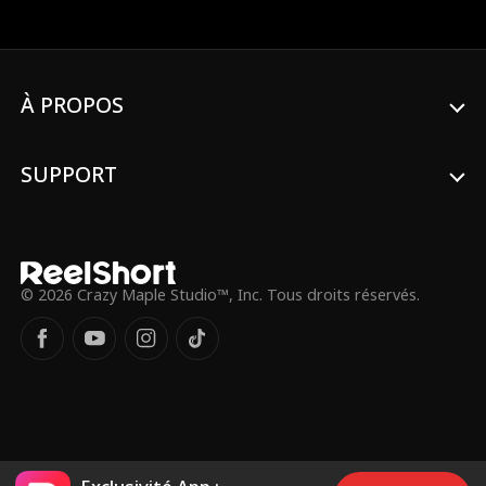
a été usurpé par son beau-père. À la suite
d'un malentendu, Leah, sous l'emprise de
l'alcool, dépense une somme considérable
pour « retenir » Allen, un « jeune noble
ruiné ». Elle ignore pourtant que cet
À PROPOS
homme qu'elle peut plaquer contre le mur
et déshabiller est en réalité le chef de la
famille Smith, une famille mafieuse.
SUPPORT
S'ensuit alors un malentendu sur le fait de
« garder quelqu'un » : il peut porter un
tablier et préparer le dîner, mais lorsque
sa demi-sœur Lisa tente de piéger Leah, il
n'hésite pas à pointer le canon d'un
pistolet sur le front de son ennemie. Elle
© 2026 Crazy Maple Studio™, Inc. Tous droits réservés.
pensait qu'il n'était qu'un homme en
détresse qui avait besoin de sa
protection, mais lorsqu'elle s'est
retrouvée elle-même en difficulté, elle
découvre qu'il peut facilement exploiter le
pouvoir considérable de la famille Smith.
Elle se croyait en position de force, mais
elle ignorait que dès l'instant où elle l'a
plaqué contre le mur, il était prêt à tout