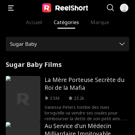
Accueil
Catégories
Marque
Sugar Baby
Sugar Baby Films
La Mère Porteuse Secrète du
Roi de la Mafia
3.5M
23.2k
Vanessa Peters tombe des nues
lorsqu'elle va vendre ses ovules pour
rembourser la dette de son petit ami... et
se retrouve enceinte à cause d'une erreur
Au Service d'un Médecin
médicale. Elle décide de garder l'enfant
Milliardaire Impitoyable