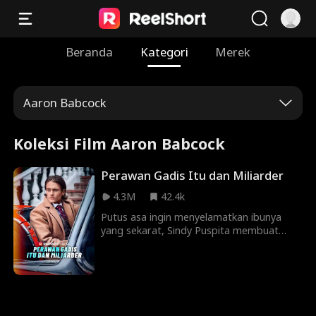
Beranda
Kategori
Merek
Aaron Babcock
Koleksi Film Aaron Babcock
Perawan Gadis Itu dan Miliarder
4.3M
42.4k
Putus asa ingin menyelamatkan ibunya
yang sekarat, Sindy Puspita membuat
kesepakatan dengan anak bosnya, Nia
Jenat. Ia pun berpura-pura menjadi Nia
dan memberikan keperawanannya pada
miliarder Karlos Kalim. Nia menggunakan
trik ini agar Karlos menikah dengannya.
Namun saat dia sakit, sekali lagi Sindy