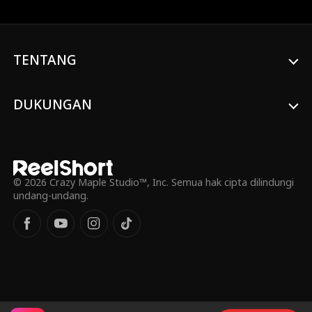
yang kacau. Disana dia harus mengubah
Penginapan Salju yang bobrok jadi
untung. Berbekal nekat, dia terjebak
dengan Pemilik Kabin ganteng tapi lebih
mentingin orang ketimbang untung. Dia
TENTANG
harus tinggal di kabin sempit.. .
DUKUNGAN
© 2026 Crazy Maple Studio™, Inc. Semua hak cipta dilindungi
undang-undang.