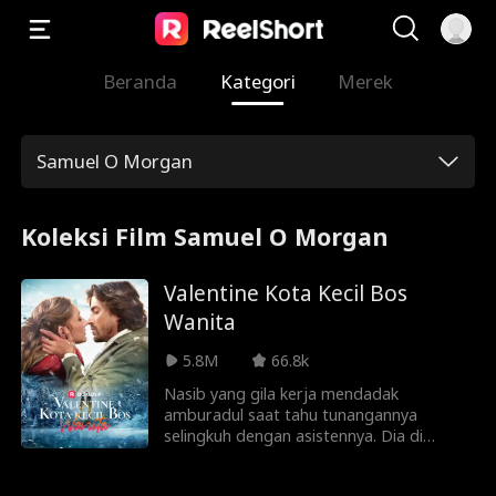
Beranda
Kategori
Merek
Samuel O Morgan
Koleksi Film Samuel O Morgan
Valentine Kota Kecil Bos
Wanita
5.8M
66.8k
Nasib yang gila kerja mendadak
amburadul saat tahu tunangannya
selingkuh dengan asistennya. Dia di
mutasi sang Kakek ke pelosok
pegunungan demi memulihkan mentalnya