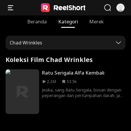
Beranda
Kategori
Merek
Chad Wrinkles
Koleksi Film Chad Wrinkles
Ratu Serigala Alfa Kembali
2.2M
53.5k
Jesika, sang Ratu Serigala, bosan dengan
peperangan dan pertumpahan darah. Jadi
dia menyamarkan diri sebagai dokter
biasa di hutan. Untuk memastikan
kehidupan yang normal dan bahagia bagi
putrinya, dia mengirimnya ke kelompok
Ramdani. Dia nggak tahu telah mengirim
putrinya ke dalam mimpi buruk. Putrinya