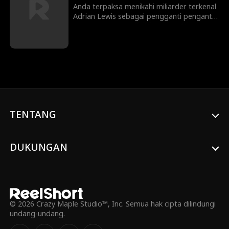
Anda terpaksa menikahi miliarder terkenal
koma!
Adrian Lewis sebagai pengganti pengantin
untuk menyelamatkan kakek Anda. Dengan
harga lima juta dolar, Anda menjual diri ke
keluarga Lewis dengan janji untuk
memberikan keturunan. Namun, ada satu
masalah... Adrian Lewis dalam keadaan
koma!
TENTANG
DUKUNGAN
© 2026 Crazy Maple Studio™, Inc. Semua hak cipta dilindungi
undang-undang.