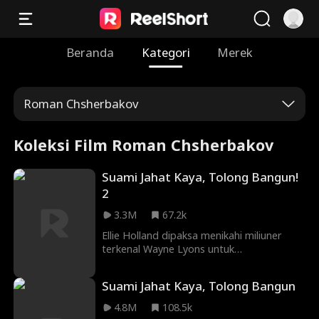
Beranda
Kategori
Merek
Roman Chsherbakov
Koleksi Film Roman Chsherbakov
Suami Jahat Kaya, Tolong Bangun!
2
3.3M
67.2k
Ellie Holland dipaksa menikahi miliuner
terkenal Wayne Lyons untuk
menyelamatkan nyawa ayahnya. Dengan
harga lima juta dolar yang besar, Ellie
Suami Jahat Kaya, Tolong Bangun
menjual dirinya ke keluarga Lyons dengan
janji untuk memberikan keturunan. Namun,
4.8M
108.5k
ada satu masalah... Wayne Lyons sedang