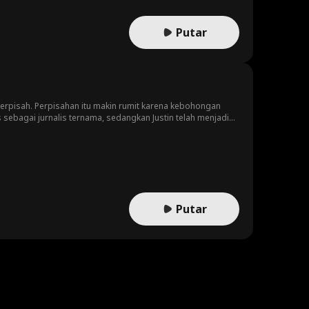
Putar
erpisah. Perpisahan itu makin rumit karena kebohongan
 sebagai jurnalis ternama, sedangkan Justin telah menjadi
bahaya. Berkat kejujuran dan pengampunan, cinta mereka
aan baik dalam karier maupun cinta.
Putar