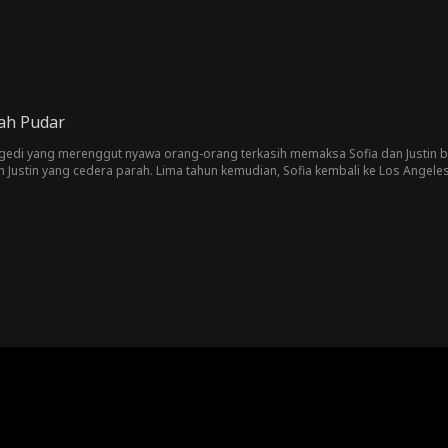
ah Pudar
ragedi yang merenggut nyawa orang-orang terkasih memaksa Sofia dan Justin b
n Justin yang cedera parah. Lima tahun kemudian, Sofia kembali ke Los Angeles
 mereka kembali diwarnai berbagai konflik, kesalahpahaman, halangan, serta 
n kebohongan dan kekerasan. Pada akhirnya, Sofia dan Justin meraih kebahagi