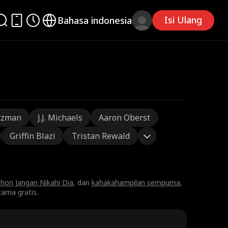
Isi Ulang
Bahasa indonesia
tzman
J.J. Michaels
Aaron Oberst
Griffin Blazi
Tristan Rewald
hon Jangan Nikahi Dia
, dan
kahakahampilan sempurna
,
ama gratis.