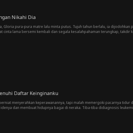
ngan Nikahi Dia
Gloria pura-pura matre lalu minta putus. Tujuh tahun berlalu, ia dijodohkan
aat cinta lama bersemi kembali dan segala kesalahpahaman terungkap, takdir
enuhi Daftar Keinginanku
a berniat menyerahkan keperawanannya, tapi malah memergoki pacarnya tidur 
 idenya dan membuat hidupnya bagai di neraka. Tiba-tiba didiagnosis leukemia s
dan mulai mewujudkan daftar keinginan terakhirnya. Setelah tak sengaja bert
essa butuh bantuan, Cassian menawarkan kesepakatan: ia akan membiayai sem