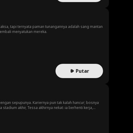
 paksa, tapi ternyata paman tunangannya adalah sang mantan
 kembali menyatukan mereka.
Putar
dengan sepupunya. Kariernya pun tak kalah hancur; bosnya
tadium akhir, Tessa akhirnya nekat: ia berhenti kerja,
emu di titik terendah Tessa, CEO tampan Cassian Vaughn tak
ua keinginan terakhir Tessa, asalkan ia mau pura-pura