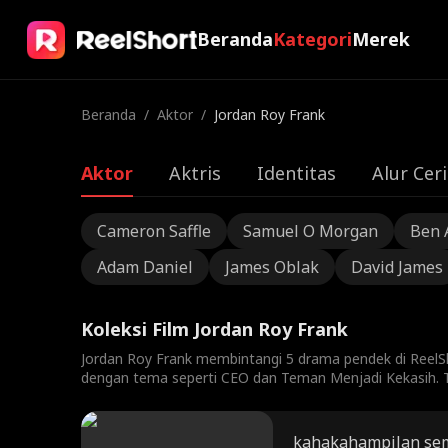
Beranda
Kategori
Merek
Beranda
/
Aktor
/
Jordan Roy Frank
Aktor
Aktris
Identitas
Alur Ceri
Cameron Saffle
Samuel O Morgan
Ben 
Adam Daniel
James Oblak
David James
Koleksi Film Jordan Roy Frank
Jordan Roy Frank membintangi 5 drama pendek di ReelSh
dengan tema seperti CEO dan Teman Menjadi Kekasih. T
kahakahampilan se