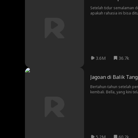
Setelah tidur semalaman 
apakah rahasia ini bisa di
3.6M
36.7k
Jagoan di Balik Tan
Bertahun-tahun setelah per
kembali. Bella, yang kini t
mencari bantuan. Saat per
kesempatan kedua. Seiring
ini akan mampu mengubah c
5.2M
60.2k