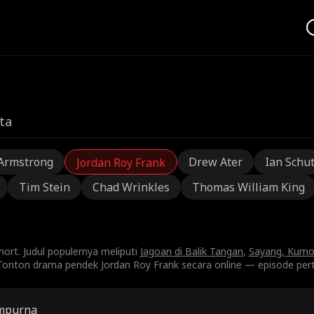
ta
Armstrong
Drew Ater
Ian Schu
Jordan Roy Frank
Tim Stein
Chad Wrinkles
Thomas William King
ort. Judul populernya meliputi
Jagoan di Balik Tangan
,
Sayang, Kumo
onton drama pendek Jordan Roy Frank secara online — episode pert
mpurna