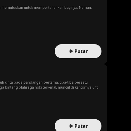
dan memutuskan untuk mempertahankan bayinya. Namun,
Putar
tuh cinta pada pandangan pertama, tiba-tiba bersatu
uga bintang olahraga hoki terkenal, muncul di kantornya untuk
 Cinta mereka yang belum selesai pun mendapat
 tetapi keduanya harus memutuskan apakah kesempatan kedua
Putar