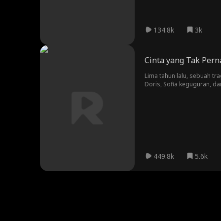
134.8k
3k
Cinta yang Tak Pern
Lima tahun lalu, sebuah t
Doris, Sofia keguguran, da
bintang bisbol. Pertemuan
pun bangkit dari reruntuha
449.8k
5.6k