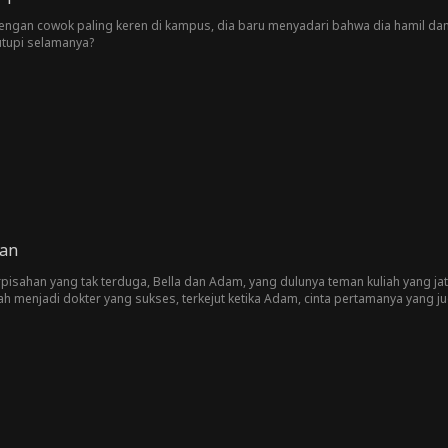
dengan cowok paling keren di kampus, dia baru menyadari bahwa dia hamil 
tutupi selamanya?
gan
pisahan yang tak terduga, Bella dan Adam, yang dulunya teman kuliah yang ja
elah menjadi dokter yang sukses, terkejut ketika Adam, cinta pertamanya yang j
asaan lama muncul kembali, takdir mengikat mereka dalam hubungan kontrak.
 berjalannya hari, percikan cinta antara Bella dan Adam tumbuh makin kuat,
inta mereka yang telah lama terpendam menjadi cinta yang langgeng.