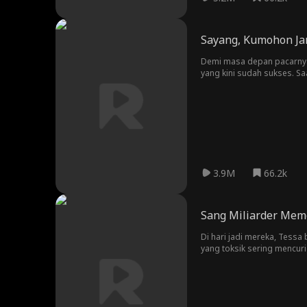
Sayang, Kumohon Ja
Demi masa depan pacarnya, 
yang kini sudah sukses. S
3.9M
66.2k
Sang Miliarder Mem
Di hari jadi mereka, Tess
yang toksik sering mencuri
mencampakkan sang pacar, 
bisa melupakannya. Tahu T
menjadi... tunangannya!