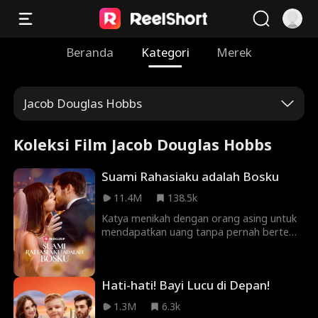
Beranda
Kategori
Merek
Jacob Douglas Hobbs
Koleksi Film Jacob Douglas Hobbs
Suami Rahasiaku adalah Bosku
11.4M
138.5k
Katya menikah dengan orang asing untuk
mendapatkan uang tanpa pernah bertemu
dengan suaminya. Setelah dua tahun di
luar negeri, dia kembali untuk bercerai
dengan suaminya tanpa mengetahui
Hati-hati! Bayi Lucu di Depan!
bahwa bos miliardernya yang tampan,
Jaka Tanoko, adalah suami rahasianya.
1.3M
6.3k