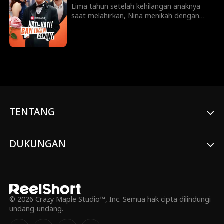
Lima tahun setelah kehilangan anaknya
saat melahirkan, Nina menikah dengan
Andi Wijaya secara tiba-tiba. Sementara
putra Andi yang menggemaskan, Kevin,
bersikeras memanggilnya "Ibu". Kapan
Andi akan mengungkapkan bahwa dia
sebenarnya adalah seorang miliarder? Apa
ini hanya dongeng atau akankah Nina
menemukan kebahagiaan sejatinya?
TENTANG
DUKUNGAN
© 2026 Crazy Maple Studio™, Inc. Semua hak cipta dilindungi
undang-undang.