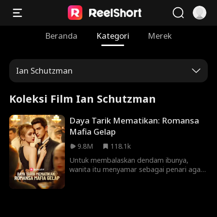
Beranda
Kategori
Merek
Ian Schutzman
Koleksi Film Ian Schutzman
Daya Tarik Mematikan: Romansa
Mafia Gelap
9.8M
118.1k
Untuk membalaskan dendam ibunya,
wanita itu menyamar sebagai penari agar
bisa dekat dengan bos mafia berbahaya.
Meskipun mencurigai niat wanita itu, pria
itu merasa tertarik pada pesona wanita
itu. Akankah wanita itu berhasil lolos tanpa
cedera, atau akankah dia terjerat dalam