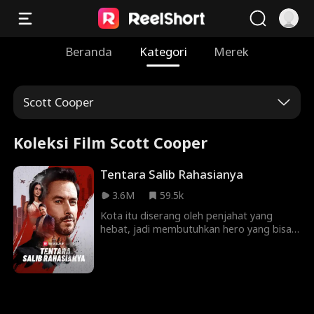
Beranda
Kategori
Merek
Scott Cooper
Koleksi Film Scott Cooper
Tentara Salib Rahasianya
3.6M
59.5k
Kota itu diserang oleh penjahat yang
hebat, jadi membutuhkan hero yang bisa
menyelamatkan mereka. Benaran
muncullah hero yang bisa menyelamatkan
mereka. Sayangnya hero itu memilih
menyembunyikan identitas untuk hidup
tenang. Namun, semua tidak berjalan
mulus karena ada seorang putri wali kota