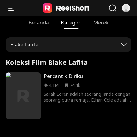
Beranda
Kategori
Merek
Blake Lafita
Koleksi Film Blake Lafita
Percantik Diriku
4.1M
74.4k
Sarah Loren adalah seorang janda dengan
seorang putra remaja, Ethan Cole adalah
seorang CEO besar yang ingin
mengakuisisi perusahaannya. Dia
sombong, brilian, dan terlalu tampan, dan
dia tidak akan berhenti sampai
mendapatkan apa yang dia inginkan, dan
yang dia inginkan ... adalah hati Sarah.