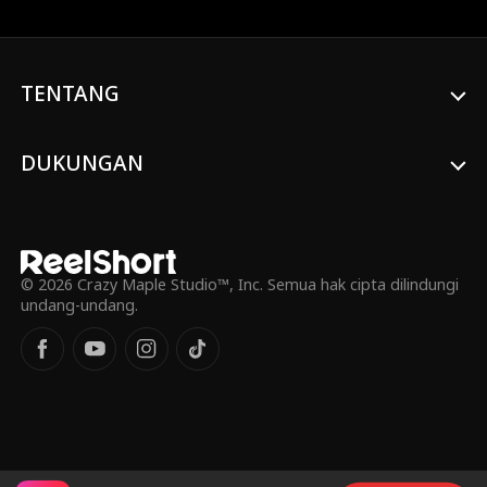
terkunci di rumah perahu sepanjang
malam (dengan hanya mengenakan
pakaian dalam!), Emma menemukan
bahwa ternyata ada lebih banyak hal yang
TENTANG
berkaitan dengan perundungan ini
daripada yang dia duga.
DUKUNGAN
© 2026 Crazy Maple Studio™, Inc. Semua hak cipta dilindungi
undang-undang.