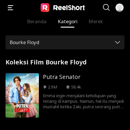
Beranda
Kategori
Merek
Bourke Floyd
Koleksi Film Bourke Floyd
Putra Senator
2.9M
58.4k
Emma ingin menjalani kehidupan yang
tenang di kampus. Namun, hal itu menjadi
mustahil ketika Zaki, putra seorang putra
anggota dewan yang terkenal sekaligus
cowok paling populer di kampus, terus-
menerus menjadikan dirinya sebagai
target perundungan. Ketika mereka