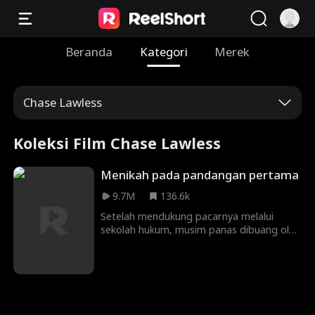
Beranda
Kategori
Merek
Chase Lawless
Koleksi Film Chase Lawless
Menikah pada pandangan pertama
9.7M
136.6k
Setelah mendukung pacarnya melalui
sekolah hukum, musim panas dibuang oleh
Vincent. Alasannya? Dia menemukan
seorang gadis kaya untuk menikah! Terluka
dan dikhianati, musim panas menikahi
orang asing ... hanya untuk mengetahui
kemudian bahwa dia adalah CEO miliarder
Christan Norton!