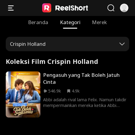
Beranda
Kategori
Merek
Crispin Holland
Koleksi Film Crispin Holland
Pengasuh yang Tak Boleh Jatuh
Cinta
546.9k
4.9k
Abbi adalah rival lama Felix. Namun takdir
mempermainkan mereka ketika Abbi
terpaksa tinggal di rumah Felix sebagai
pengasuh adik perempuannya. Hubungan
penuh konflik perlahan berubah menjadi
sesuatu yang berbahaya. Perasaan yang
seharusnya tidak pernah ada. Bisakah Abbi