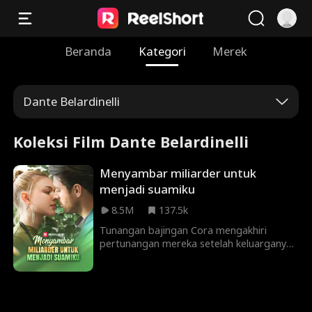
Beranda
Kategori
Merek
Dante Belardinelli
Koleksi Film Dante Belardinelli
Menyambar miliarder untuk
menjadi suamiku
8.5M
137.5k
Tunangan bajingan Cora mengakhiri
pertunangan mereka setelah keluarganya
bangkrut. Mencari penghiburan, dia pergi
ke sebuah bar dan tidur dengan orang
terkaya di kota, yang kebetulan juga
adalah paman bajingan!