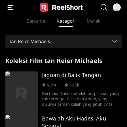
Beranda
Kategori
Merek
Ian Reier Michaels
Koleksi Film Ian Reier Michaels
Jagoan di Balik Tangan
5.2M
60.2k
Bertahun-tahun setelah perpisahan yang
tak terduga, Bella dan Adam, yang
dulunya teman kuliah yang jatuh cinta
pada pandangan pertama, tiba-tiba
bersatu kembali. Bella, yang kini telah
Bawalah Aku Hades, Aku
menjadi dokter yang sukses, terkejut
Sekarat
ketika Adam, cinta pertamanya yang juga