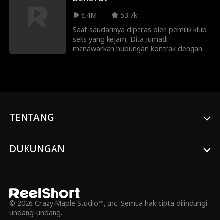
bintang olahraga hoki terkenal, muncul di
6.4M
53.7k
kantornya untuk mencari bantuan. Saat
perasaan lama muncul kembali, takdir
Saat saudarinya diperas oleh pemilik klub
mengikat mereka dalam hubungan
seks yang kejam, Dita Jumadi
kontrak. Cinta mereka yang belum selesai
menawarkan hubungan kontrak dengan
pun mendapat kesempatan kedua. Seiring
Jason Suardi, miliarder misterius yang
berjalannya hari, percikan cinta antara
nggak pernah menyentuh kekasihnya.
Bella dan Adam tumbuh makin kuat,
Sampai Dita, dari sentuhan pertamanya
tetapi keduanya harus memutuskan
buat Jason merasa. Hubungan rahasia
apakah kesempatan kedua ini akan
mereka berakhir secara brutal saat Dita
mampu mengubah cinta mereka yang
mengetahui kalau dia sekarat dan putus
telah lama terpendam menjadi cinta yang
dengan Jason untuk melindungi dia. Waktu
TENTANG
langgeng.
Dita terlibat terlalu dalam dengan pemilik
klub, dia diselamatkan oleh pria
bertopeng, Hades yang merupakan
DUKUNGAN
samaran dari Jason. Tapi, waktu terus
berjalan untuk sepasang kekasih yang
ditakdirkan ini. Akankah Jason
mengungkap rahasia mematikan Dita
tepat pada waktunya untuk selamatkan
dia? Atau akankah kekuatan yang
© 2026 Crazy Maple Studio™, Inc. Semua hak cipta dilindungi
menentang mereka akan menghancurkan
undang-undang.
cinta mereka sebelum itu terlalu