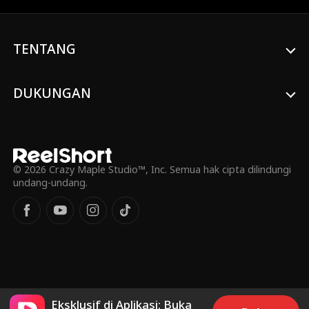
kembali, dia hanya dapat berkomunikasi
dengan menekan tombol panggilan.
Sementara itu, seorang penjahat yang
TENTANG
menyamar sebagai dokter, berusaha
memanipulasi keluarga itu. Di saat yang
kritis, Hektor akhirnya berbicara. Dia
memperingatkan si penjahat bahwa
DUKUNGAN
dengan satu panggilan telepon saja, dia
bisa membuat mereka mendapatkan
hukuman yang setimpal.
© 2026 Crazy Maple Studio™, Inc. Semua hak cipta dilindungi
undang-undang.
Eksklusif di Aplikasi: Buka