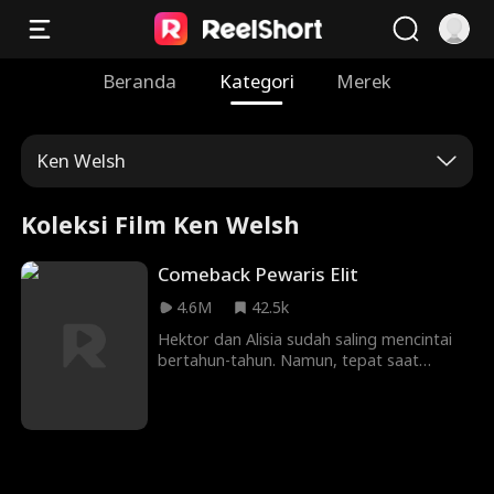
Beranda
Kategori
Merek
Ken Welsh
Koleksi Film Ken Welsh
Comeback Pewaris Elit
4.6M
42.5k
Hektor dan Alisia sudah saling mencintai
bertahun-tahun. Namun, tepat saat
Hektor hendak mengungkapkan identitas
aslinya, sebuah kecelakaan tragis
membuatnya koma. Dengan sumber daya
yang terbatas, keluarga Alisia memberikan
apa pun yang mereka bisa demi pemulihan
dirinya. Saat Hektor perlahan sadar