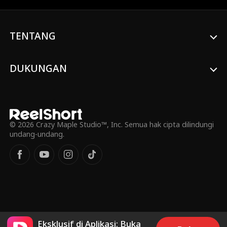
mengira bahwa itu milik Anira, ia pun
bertemu dengan Lily. Karena melihat Leo
yang tampan dan kaya, Lily berpura-pura
TENTANG
menjadi Anira yang menolongnya saat di
pesta. Namun, takdir tetap
mempersatukan Leo dengan Anira dan
benih-benih cinta mereka pun tumbuh
DUKUNGAN
perlahan tapi pasti.
© 2026 Crazy Maple Studio™, Inc. Semua hak cipta dilindungi
undang-undang.
Eksklusif di Aplikasi: Buka