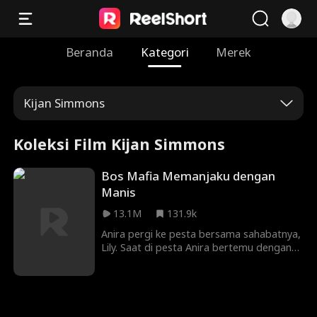
Beranda
Kategori
Merek
Kijan Simmons
Koleksi Film Kijan Simmons
Bos Mafia Memanjaku dengan
Manis
13.1M
131.9k
Anira pergi ke pesta bersama sahabatnya,
Lily. Saat di pesta Anira bertemu dengan
Leo yang saat itu sedang dikejar oleh
musuhnya dan ingin membunuhnya.
Melihat Leo yang tengah kesulitan, Anira
membantunya. Namun akhirnya mereka
terpisah. Leo melihat kartu identitas dan