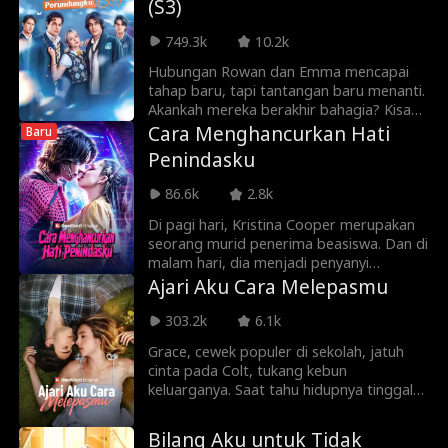
(S3)
Setelah memilih donor secara hati-hati di
bank sperma, takdir berkata lain—ia
749.3k
10.2k
malah tanpa sadar memilih donor Alec.
Kapan Leia akan menyadari bahwa anak
Hubungan Rowan dan Emma mencapai
yang dikandungnya sebenarnya adalah
tahap baru, tapi tantangan baru menanti.
anak Alec?
Akankah mereka berakhir bahagia? Kisah
Emma dan si Empat Besar akan segera
Cara Menghancurkan Hati
Baru
mencapai puncaknya. Nantikan akhir yang
Penindasku
ditunggu-tunggu.
86.6k
2.8k
Di pagi hari, Kristina Cooper merupakan
seorang murid penerima beasiswa. Dan di
malam hari, dia menjadi penyanyi
bertopeng online. Dia memiliki pacar di
Ajari Aku Cara Melepasmu
dunia maya yang sempurna, Dax,
seorang pria yang manis, perhatian, dan
303.2k
6.1k
suportif. Sampai dia mengetahui bahwa
Grace, cewek populer di sekolah, jatuh
Dax sebenarnya adalah Dexter, preman
cinta pada Colt, tukang kebun
mengerikan yang selalu menindasnya di
keluarganya. Saat tahu hidupnya tinggal
sekolah! Apa Kristina akan memaafkan
beberapa bulan, Colt sengaja menjauh
Dexter, pemuda yang terluka dan hancur
agar Grace bisa merelakannya. Di tengah
yang pernah dicintainya? Atau apa cinta
Bilang Aku untuk Tidak
kesalahpahaman dan patah hati, akankah