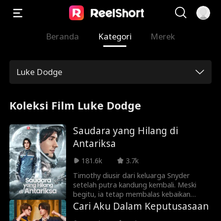
Beranda
Kategori
Merek
Luke Dodge
Koleksi Film Luke Dodge
Saudara yang Hilang di
Antariksa
181.6k
3.7k
Timothy diusir dari keluarga Snyder
setelah putra kandung kembali. Meski
begitu, ia tetap membalas kebaikan
mereka dan menjadi relawan misi
Cari Aku Dalam Keputusasaan
penyelamatan umat manusia. Bertahun-