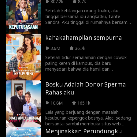
tahun kemudian, Timothy dipuja sebagai
807.2k
8.7k
pahlawan di Planet Artemis— sementara
Setelah kehilangan orang tuaku, aku
keluarganya menyesal terlalu lambat.
tinggal bersama ibu angkatku, Tante
Sandra. Aku tinggal di rumahnya bersama
kedua putranya, Miller bersaudara, dan
mendapat banyak kasih sayang serta
kahakahampilan sempurna
perhatian. Aku kira aku akan menikah
dengan salah satu dari mereka, tapi
3.6M
36.7k
semuanya berubah ketika Lola, putri
pembantu kami, datang. Pria yang paling
Setelah tidur semalaman dengan cowok
kucintai menghancurkan hatiku. Setelah
paling keren di kampus, dia baru
aku pergi, mereka berusaha mencariku
menyadari bahwa dia hamil dan
gila-gilaan.
memutuskan untuk mempertahankan
bayinya. Namun, apakah rahasia ini bisa
Bosku Adalah Donor Sperma
ditutupi selamanya?
Rahasiaku
10.8M
165.1k
Leia yang berjuang dengan masalah
kesuburan kepergok bosnya, Alec, sedang
bersantai sambil membuka situs web
donor sperma di kantor. Saking malunya,
Menjinakkan Perundungku
ia berusaha melupakan kejadian itu.