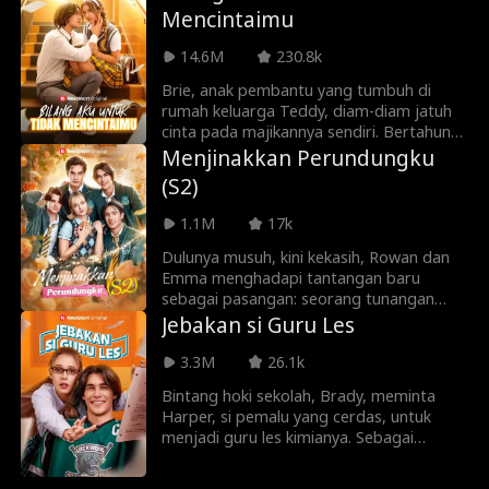
anonim mereka akan berakhir dengan
Mencintaimu
Grace mengetahui kebenarannya sebelum
penyesalan tak berujung Dexter karena
terlambat?
Kristina memilih masa depan yang lebih
14.6M
230.8k
cerah tanpanya?
Brie, anak pembantu yang tumbuh di
rumah keluarga Teddy, diam-diam jatuh
cinta pada majikannya sendiri. Bertahun-
tahun kemudian, Teddy justru
Menjinakkan Perundungku
mencintainya balik—tapi Brie takut,
(S2)
karena cinta antara mereka terasa
mustahil. Saat rahasia masa lalu
1.1M
17k
terungkap, cinta yang dulu sederhana
berubah menjadi ujian yang
Dulunya musuh, kini kekasih, Rowan dan
menghancurkan segalanya...
Emma menghadapi tantangan baru
sebagai pasangan: seorang tunangan
pewaris, seorang ibu yang mendominasi,
Jebakan si Guru Les
dan ketakutan Emma sendiri. Emma dulu
percaya cinta mereka bisa mengatasi
3.3M
26.1k
perbedaan mereka... tapi bagaimana
Bintang hoki sekolah, Brady, meminta
kalau meninggalkan Rowan barulah
Harper, si pemalu yang cerdas, untuk
tepat?
menjadi guru les kimianya. Sebagai
imbalannya, Brady berjanji untuk
berpura-pura menjadi pacarnya,