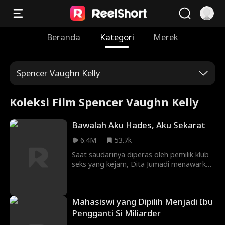
Beranda
Kategori
Merek
Spencer Vaughn Kelly
Koleksi Film Spencer Vaughn Kelly
Bawalah Aku Hades, Aku Sekarat
6.4M
53.7k
Saat saudarinya diperas oleh pemilik klub
seks yang kejam, Dita Jumadi menawarkan
hubungan kontrak dengan Jason Suardi,
miliarder misterius yang nggak pernah
menyentuh kekasihnya. Sampai Dita, dari
Mahasiswi yang Dipilih Menjadi Ibu
sentuhan pertamanya buat Jason merasa.
Hubungan rahasia mereka berakhir secara
Pengganti Si Miliarder
brutal saat Dita mengetahui kalau dia