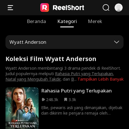
Beranda
Kategori
Merek
Wyatt Anderson
Koleksi Film Wyatt Anderson
Wyatt Anderson membintangi 3 drama pendek di ReelShort.
Judul populernya meliputi
Rahasia Putri yang Terlupakan
,
Natal yang Mengubah Takdir
, dan
B
...
Tampilkan Lebih Banyak
Rahasia Putri yang Terlupakan
248.3k
3.3k
Ellie, pewaris asli yang dimanjakan, dijebak
dan dikirim ke penjara remaja oleh
keluarganya. Mereka mengira dia hidup
dengan nyaman, tanpa tahu bahwa atas