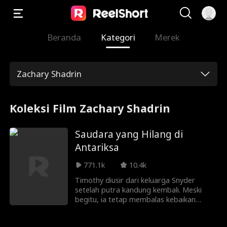
Beranda
Kategori
Merek
Zachary Shadrin
Koleksi Film Zachary Shadrin
Saudara yang Hilang di
Antariksa
771.1k
10.4k
Timothy diusir dari keluarga Snyder
setelah putra kandung kembali. Meski
begitu, ia tetap membalas kebaikan
mereka dan menjadi relawan misi
penyelamatan umat manusia. Bertahun-