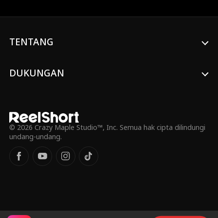
tahun kemudian, Timothy dipuja sebagai
pahlawan di Planet Artemis— sementara
keluarganya menyesal terlalu lambat.
TENTANG
DUKUNGAN
© 2026 Crazy Maple Studio™, Inc. Semua hak cipta dilindungi
undang-undang.