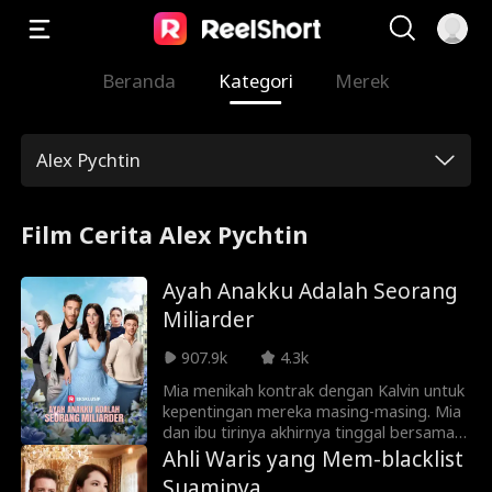
Beranda
Kategori
Merek
Alex Pychtin
Film Cerita Alex Pychtin
Ayah Anakku Adalah Seorang
Miliarder
907.9k
4.3k
Mia menikah kontrak dengan Kalvin untuk
kepentingan mereka masing-masing. Mia
dan ibu tirinya akhirnya tinggal bersama
Kalvin di rumahnya. Kalvin tanpa sengaja
Ahli Waris yang Mem-blacklist
mempekerjakan Mia juga di kantornya
Suaminya