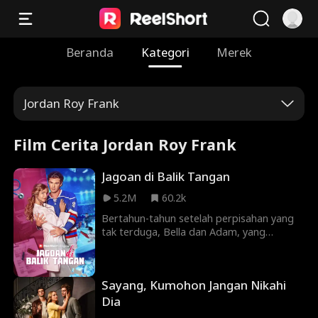
Beranda
Kategori
Merek
Jordan Roy Frank
Film Cerita Jordan Roy Frank
Jagoan di Balik Tangan
5.2M
60.2k
Bertahun-tahun setelah perpisahan yang
tak terduga, Bella dan Adam, yang
dulunya teman kuliah yang jatuh cinta
pada pandangan pertama, tiba-tiba
bersatu kembali. Bella, yang kini telah
Sayang, Kumohon Jangan Nikahi
menjadi dokter yang sukses, terkejut
ketika Adam, cinta pertamanya yang juga
Dia
bintang olahraga hoki terkenal, muncul di