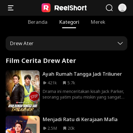
Beranda
Kategori
Merek
Drew Ater
Film Cerita Drew Ater
Ayah Rumah Tangga Jadi Triliuner
421k
5.7k
Drama ini menceritakan kisah Jack Parker,
seorang yatim piatu miskin yang sangat
setia pada istri dan putranya. Sayangnya,
keluarga istrinya tidak menyukainya dan
secara aktif berusaha menyabotase
Menjadi Ratu di Kerajaan Mafia
hubungan mereka. Semua itu berubah
ketika Jack menjadi pewaris salah satu
2.5M
20k
perusahaan terkaya di dunia. Kini Jack