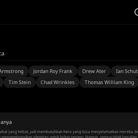
ta
Armstrong
Jordan Roy Frank
Drew Ater
Ian Schu
Tim Stein
Chad Wrinkles
Thomas William King
ianya
njahat yang hebat, jadi membutuhkan hero yang bisa menyelamatkan mereka. 
h menyembunyikan identitas untuk hidup tenang. Namun, semua tidak berjalan 