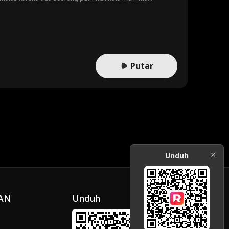
Putar
Unduh
AN
Unduh