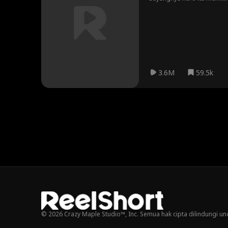
bantuannya, apa hero itu 
3.6M
59.5k
© 2026 Crazy Maple Studio™, Inc. Semua hak cipta dilindungi u