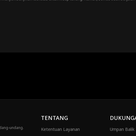
mau bantu?
TENTANG
DUKUNG
ndang-undang.
Ketentuan Layanan
Umpan Balik