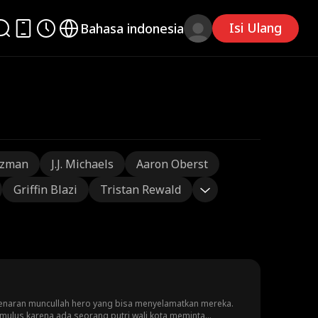
Isi Ulang
Bahasa indonesia
tzman
J.J. Michaels
Aaron Oberst
Griffin Blazi
Tristan Rewald
Benaran muncullah hero yang bisa menyelamatkan mereka.
mulus karena ada seorang putri wali kota meminta