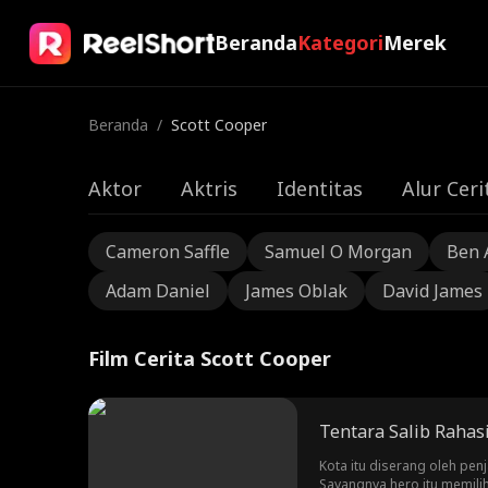
Beranda
Kategori
Merek
Beranda
/
Scott Cooper
Aktor
Aktris
Identitas
Alur Ceri
Cameron Saffle
Samuel O Morgan
Ben 
Adam Daniel
James Oblak
David James
Film Cerita Scott Cooper
Tentara Salib Rahas
Kota itu diserang oleh pe
Sayangnya hero itu memili