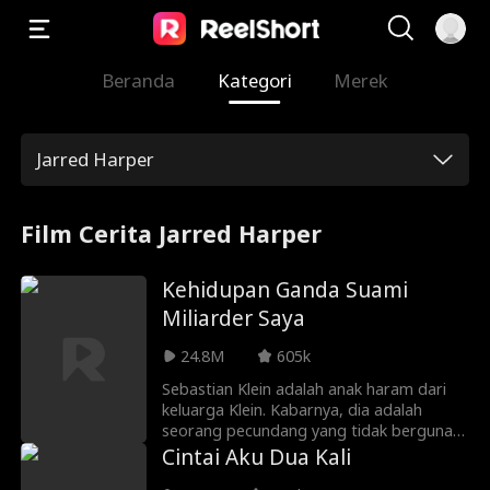
Beranda
Kategori
Merek
Jarred Harper
Film Cerita Jarred Harper
Kehidupan Ganda Suami
Miliarder Saya
24.8M
605k
Sebastian Klein adalah anak haram dari
keluarga Klein. Kabarnya, dia adalah
seorang pecundang yang tidak berguna
dan baru saja bebas dari penjara. Tidak
Cintai Aku Dua Kali
ada wanita yang waras akan mau