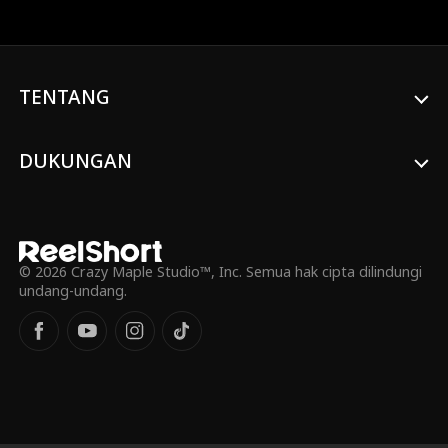
dalam komedi identitas campuran, Aidan
mempekerjakannya untuk menjadi
sekretarisnya dan mulai mengejarnya!
Apakah dia akan membawanya kembali?
TENTANG
DUKUNGAN
© 2026 Crazy Maple Studio™, Inc. Semua hak cipta dilindungi
undang-undang.