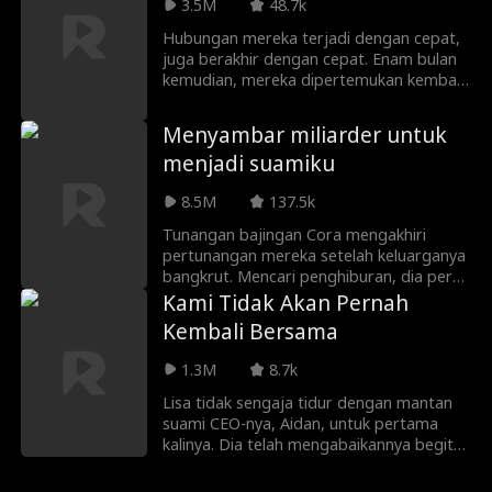
menikahinya, sampai Natalie Quinn
3.5M
48.7k
melakukannya. Namun, yang tidak dia
Hubungan mereka terjadi dengan cepat,
tahu... dia sebenarnya menikahi seorang
juga berakhir dengan cepat. Enam bulan
miliarder yang menyimpan rahasia! Apa
kemudian, mereka dipertemukan kembali
yang akan terjadi ketika dia mengetahui
di pernikahan saudara perempuan sang
kebenaran ini? Pertanyaan yang lebih baik
wanita di mana pria itu menjadi
adalah... mengapa Sebastian Klein
Menyambar miliarder untuk
pendamping pria. Saat perasaan mereka
menyembunyikan identitasnya pada
menjadi suamiku
yang belum terselesaikan muncul kembali,
awalnya?!
si wanita itu memutuskan untuk kencan
8.5M
137.5k
palsu dengan pria itu di akhir pekan...
Tunangan bajingan Cora mengakhiri
pertunangan mereka setelah keluarganya
bangkrut. Mencari penghiburan, dia pergi
ke sebuah bar dan tidur dengan orang
Kami Tidak Akan Pernah
terkaya di kota, yang kebetulan juga
Kembali Bersama
adalah paman bajingan!
1.3M
8.7k
Lisa tidak sengaja tidur dengan mantan
suami CEO-nya, Aidan, untuk pertama
kalinya. Dia telah mengabaikannya begitu
banyak sehingga dia bahkan tidak
mengenal wajahnya! Keesokan harinya,