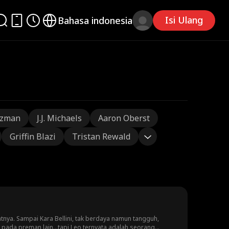
Isi Ulang
Bahasa indonesia
tzman
J.J. Michaels
Aaron Oberst
Griffin Blazi
Tristan Rewald
atnya. Sampai Kara Bellini, tak berdaya namun tangguh,
a pada preman lain...tapi Leo ternyata adalah seorang