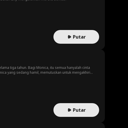
Putar
lama tiga tahun. Bagi Monica, itu semua hanyalah cinta
ica yang sedang hamil, memutuskan untuk mengakhiri
ahun kemudian, takdir kembali mempertemukan mereka.
Putar