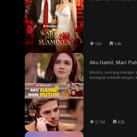
5M
54k
Aku Hamil, Mari Pu
Monica, seorang manajer ar
bertepuk sebelah tangan,
hubungan ini. Saat itu, b
Monica kini menjadi sutrad
5.1M
82k