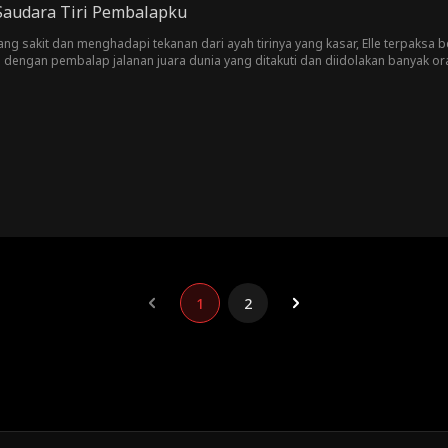
Saudara Tiri Pembalapku
g sakit dan menghadapi tekanan dari ayah tirinya yang kasar, Elle terpaksa bek
dengan pembalap jalanan juara dunia yang ditakuti dan diidolakan banyak ora
mula hanya kebetulan, perlahan berkembang menjadi hubungan yang rumit da
ap, Elle harus memilih antara hati, harga diri, dan masa depannya.
1
2