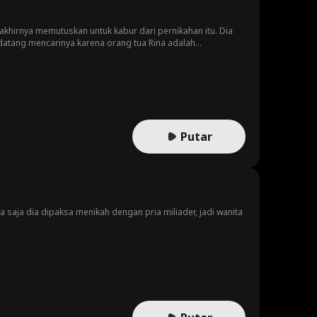
akhirnya memutuskan untuk kabur dari pernikahan itu. Dia
atang mencarinya karena orang tua Rina adalah
ing itu saudara Yogi, Leo sebagai putra mahkota ternyata
kan Leo.
Putar
saja dia dipaksa menikah dengan pria miliader, jadi wanita