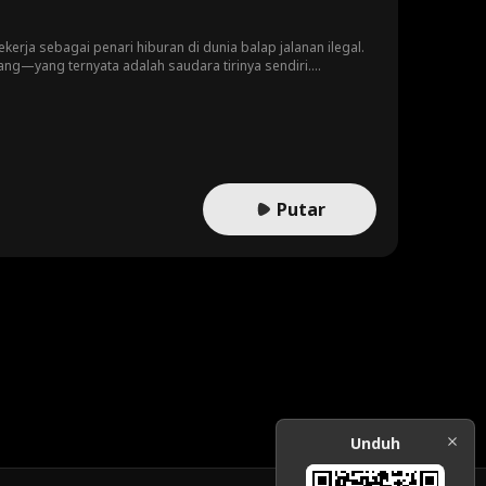
erja sebagai penari hiburan di dunia balap jalanan ilegal.
ng—yang ternyata adalah saudara tirinya sendiri.
n penuh gejolak. Di tengah bayang-bayang masa lalu dan
Putar
Unduh