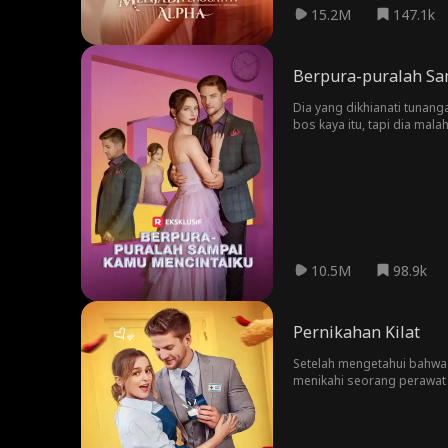
15.2M
147.1k
Berpura-puralah Sa
Dia yang dikhianati tunang
bos kaya itu, tapi dia mala
10.5M
98.9k
Pernikahan Kilat
Setelah mengetahui bahwa 
menikahi seorang perawat p
kekayaan dan kekuasaan ya
permintaan terakhir saudara