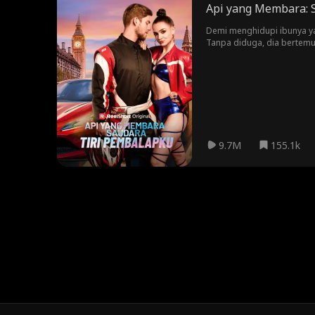
Api yang Membara: 
Demi menghidupi ibunya yan
Tanpa diduga, dia bertemu 
Pertemuan mereka yang se
rahasia yang belum terungk
9.7M
155.1k