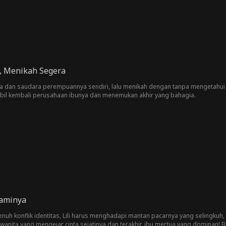
, Menikah Segera
ya dan saudara perempuannya sendiri, lalu menikah dengan tanpa mengetahui
mbil kembali perusahaan ibunya dan menemukan akhir yang bahagia.
uaminya
nuh konflik identitas, Lili harus menghadapi mantan pacarnya yang selingkuh
wanita yang mengejar cinta sejatinya dan terakhir, ibu mertua yang dominan!