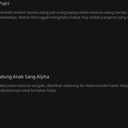
Putri
enikahi rentenir karena utang judi orang tuanya untuk melunasi utang mereka 
elamatnya. Namun Rina nggak mengetahui bahya Yogi adalah pangeran yang d
sarkan seperti pencuri perlahan menguak fakta yang mengagetkannya. Di samp
 gelap padanya. Rina dan Yogi akhirnya bergandengan tangan untuk mengalah
dung Anak Sang Alpha
kut pada manusia serigala, ditambah sekarang dia dalam kondisi hamil. Hanya 
identitasnya untuk bertahan hidup.