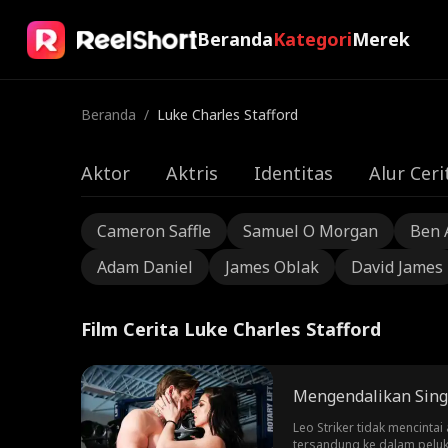
Beranda
Kategori
Merek
Beranda
/
Luke Charles Stafford
Aktor
Aktris
Identitas
Alur Ceri
Cameron Saffle
Samuel O Morgan
Ben 
Adam Daniel
James Oblak
David James
Film Cerita Luke Charles Stafford
Mengendalikan Singa
Leo Striker tidak mencinta
tersandung ke dalam peluka