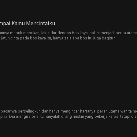
mpai Kamu Mencintaiku
annya mabuk-mabukan, lalu tidur dengan bos kaya, hal ini menjadi berita utama 
h jatuh cinta pada bos kaya itu, hanya saja apa bos itu juga begitu?
pacarnya berselingkuh dan hanya mengincar hartanya, peran utama wanita m
ria. Dia mengira pria itu hanyalah orang miskin yang bekerja keras, tetapi 
ng tersembunyi bahkan seorang CEO misterius dari suatu kelompok. Tapi dia
nya. Ayo lihat kisah selanjutnya.