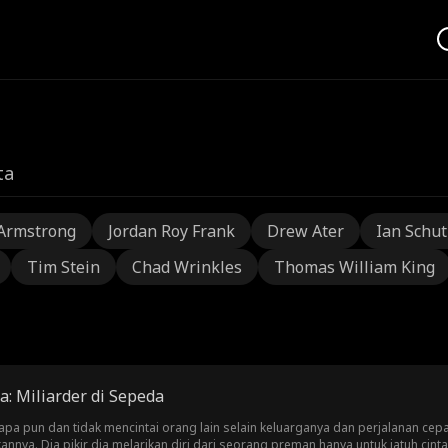
ta
Armstrong
Jordan Roy Frank
Drew Ater
Ian Schu
Tim Stein
Chad Wrinkles
Thomas William King
: Miliarder di Sepeda
i apa pun dan tidak mencintai orang lain selain keluarganya dan perjalanan cep
nnya. Dia pikir dia melarikan diri dari seorang preman hanya untuk jatuh cint