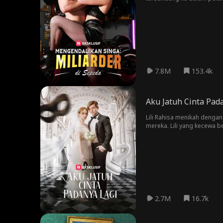
MILYARDER?! Apa lagi yang d
7.8M
153.4k
Aku Jatuh Cinta Pad
Lili Rahisa menikah denga
mereka. Lili yang kecewa b
memanggilkan pria panggil
presdir sekaligus CEO dari
2.7M
16.7k