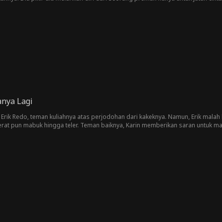
ia sembunyikan di balik tato dan jaket kulitnya?
anya Lagi
n Erik Redo, teman kuliahnya atas perjodohan dari kakeknya. Namun, Erik mal
erat pun mabuk hingga teler. Teman baiknya, Karin memberikan saran untuk mas
an untuk membuahinya, tidak disangka, dalam perjalanan mencari pria, Karin
 hotel yang mereka tempati. Dan, terjadilah hal rumit antara Lili dan Miko ya