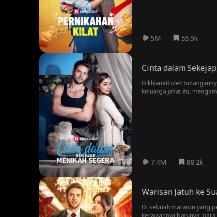
5M
55.5k
Cinta dalam Sekejap
Dikhianati oleh tunangann
keluarga jahat itu, menga
7.4M
88.2k
Warisan Jatuh ke S
Di sebuah maraton yang pe
kerajaannya barunya, para 