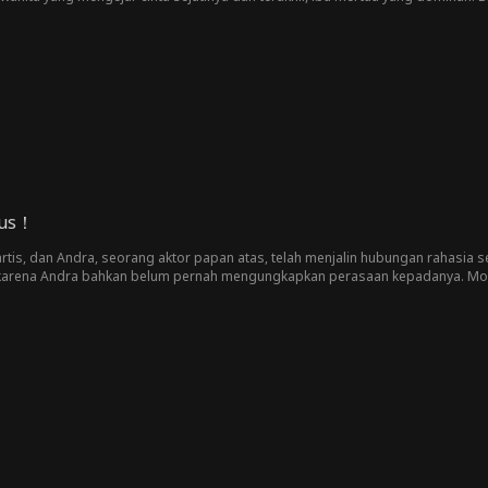
tus！
tis, dan Andra, seorang aktor papan atas, telah menjalin hubungan rahasia se
 karena Andra bahkan belum pernah mengungkapkan perasaan kepadanya. Mon
arulah Andra menyadari bahwa yang dia butuhkan hanyalah Monica. Bertahun-t
ara film ternama. Kali ini, akankah Andra bisa mendapatkan kembali cintanya?