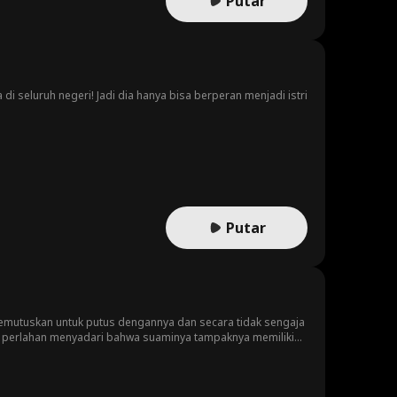
Putar
di seluruh negeri! Jadi dia hanya bisa berperan menjadi istri
Putar
emutuskan untuk putus dengannya dan secara tidak sengaja
dia perlahan menyadari bahwa suaminya tampaknya memiliki
 rela menjadi perawat sukarelawan pria untuk memenuhi