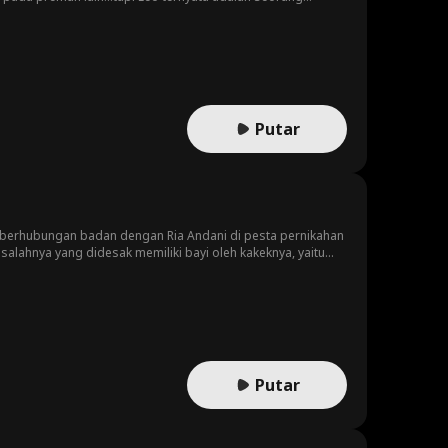
Putar
ah berhubungan badan dengan Ria Andani di pesta pernikahan
alahnya yang didesak memiliki bayi oleh kakeknya, yaitu
 bertemu dengan teman lamanya, yaitu Miko Chani, sang
ng menyamar sebagai dua orang.
Putar