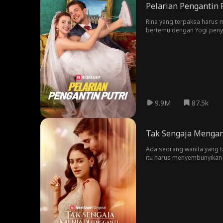
Pelarian Pengantin 
Rina yang terpaksa harus m
bertemu dengan Yogi peny
bangsawan. Rina yang dibe
menyimpan banyak rahasia
9.9M
87.5k
Tak Sengaja Mengan
Ada seorang wanita yang ta
itu harus menyembunyikan 