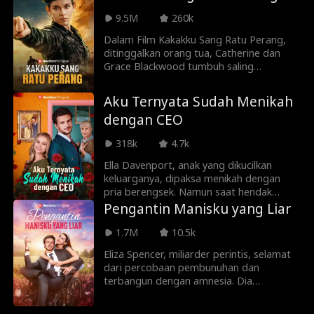
sakit kehilangan.
9.5M
260k
Dalam Film Kakakku Sang Ratu Perang,
ditinggalkan orang tua, Catherine dan
Grace Blackwood tumbuh saling
mengandalkan. Di pesta pertunangan
Grace, Catherine yang baru pulang dari
Aku Ternyata Sudah Menikah
misi penyamaran justru direndahkan. Saat
dengan CEO
Grace dikhianati, Catherine mengungkap
identitasnya sebagai Ratu Perang dan
318k
4.7k
membuat semua orang menyesal.
Ella Davenport, anak yang dikucilkan
keluarganya, dipaksa menikah dengan
pria berengsek. Namun saat hendak
menandatangani surat nikah, dia kaget
Pengantin Manisku yang Liar
karena dia ternyata sudah menikah
dengan CEO tampan, Cole McBride.
1.7M
10.5k
Awalnya tak percaya, tapi nenek Cole
Eliza Spencer, miliarder perintis, selamat
menyukai Ella. Apa hubungan ini bisa jadi
dari percobaan pembunuhan dan
cinta sungguhan?
terbangun dengan amnesia. Dia
diselamatkan oleh Justin Patton, orang
asing tampan yang memakai kursi roda.