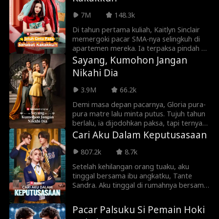
Ivy memergoki pacarnya berselingkuh
dengan Vanessa! Hancur, Ivy meminta
7M
148.3k
bantuan sahabat kecilnya, Blake. Akankah
Ivy berani merebut kembali panggungnya
Di tahun pertama kuliah, Kaitlyn Sinclair
dan mengungkap identitas aslinya?
memergoki pacar SMA-nya selingkuh di
apartemen mereka. Ia terpaksa pindah ke
apartemen kakaknya dan tinggal bareng
Sayang, Kumohon Jangan
sahabat sang kakak, mahasiswa S2 di
Nikahi Dia
kampus yang sama. Saat cinta masa
kecilnya bersemi kembali, Kaitlyn dan Cole
3.9M
66.2k
harus memperjuangkan hubungan
mereka dari mantan jahat, cewek-cewek
Demi masa depan pacarnya, Gloria pura-
usil, dan yang terparah—kakak Kaitlyn
pura matre lalu minta putus. Tujuh tahun
sendiri yang berusaha memisahkan
berlalu, ia dijodohkan paksa, tapi ternyata
mereka.
paman tunangannya adalah sang mantan
Cari Aku Dalam Keputusasaan
yang kini sudah sukses. Saat cinta lama
bersemi kembali dan segala
807.2k
8.7k
kesalahpahaman terungkap, takdir
Setelah kehilangan orang tuaku, aku
kembali menyatukan mereka.
tinggal bersama ibu angkatku, Tante
Sandra. Aku tinggal di rumahnya bersama
kedua putranya, Miller bersaudara, dan
mendapat banyak kasih sayang serta
Pacar Palsuku Si Pemain Hoki
perhatian. Aku kira aku akan menikah