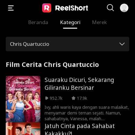
Beranda
Kategori
Merek
Chris Quartuccio
Film Cerita Chris Quartuccio
Suaraku Dicuri, Sekarang
Giliranku Bersinar
952.7k
17.9k
Ivy, ahli waris kaya dengan suara malaikat,
menyamar demi teman sejati. Namun,
sahabatnya, Vanessa, malah
memanfaatkannya sebagai pengisi suara
Jatuh Cinta pada Sahabat
rahasia. Pengkhianatan memuncak saat
Kakakku?!