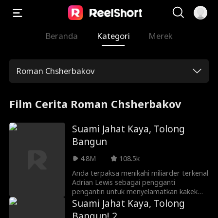
Beranda
Kategori
Merek
Roman Chsherbakov
Film Cerita Roman Chsherbakov
Suami Jahat Kaya, Tolong
Bangun
4.8M
108.5k
Anda terpaksa menikahi miliarder terkenal
Adrian Lewis sebagai pengganti
pengantin untuk menyelamatkan kakek
Anda. Dengan harga lima juta dolar, Anda
Suami Jahat Kaya, Tolong
menjual diri ke keluarga Lewis dengan
Bangun! 2