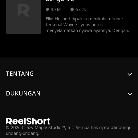
janji untuk memberikan keturunan.
Namun, ada satu masalah... Adrian Lewis
3.3M
67.2k
dalam keadaan koma!
Ellie Holland dipaksa menikahi miliuner
terkenal Wayne Lyons untuk
menyelamatkan nyawa ayahnya. Dengan
harga lima juta dolar yang besar, Ellie
menjual dirinya ke keluarga Lyons dengan
janji untuk memberikan keturunan.
Namun, ada satu masalah... Wayne Lyons
sedang koma!
TENTANG
DUKUNGAN
© 2026 Crazy Maple Studio™, Inc. Semua hak cipta dilindungi
undang-undang.