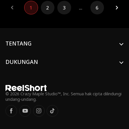
kesempatan datang! Dengan memegang
1
2
3
...
6
kelemahan itu, dia menyusup ke tambang.
Siang hari dia merencanakan cara
menyelamatkan putri orang terkaya demi
uang, malam hari dia merayu Ratih agar
jadi pelindungnya. Baru saja naik jabatan
berkat aksi penyelamatan, Khalid malah
mengalami kecelakaan. Tambang pun
TENTANG
terancam runtuh. Candra menggertakkan
gigi, meminjam sana-sini, menanam orang
dalam, dan membalik keadaan. Dia
DUKUNGAN
menginjak punggung para musuhnya
untuk naik ke puncak!
© 2026 Crazy Maple Studio™, Inc. Semua hak cipta dilindungi
undang-undang.