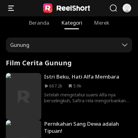
Beranda
Kategori
Merek
Gunung
Film Cerita Gunung
Istri Beku, Hati Alfa Membara
667.2k
5.9k
Setelah mengetahui suami Alfa-nya
berselingkuh, Safira rela mengorbankan
diri dalam ritual pembekuan abadi. Ikatan
jodoh mereka pun terputus, menyisakan
penyesalan abadi di hati sang Alfa. Kini,
Pernikahan Sang Dewa adalah
demi menghidupkan kembali cinta
sejatinya, sang Alfa harus menantang
Tipuan!
takdir beku yang ia ciptakan sendiri.