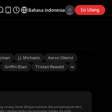
Isi Ulang
Bahasa indonesia
tzman
J.J. Michaels
Aaron Oberst
Griffin Blazi
Tristan Rewald
 yang curang. Muak dengan tuduhan dan penganiayaan Wes,
 Wes lakukan ketika dia menyadari bahwa dia telah