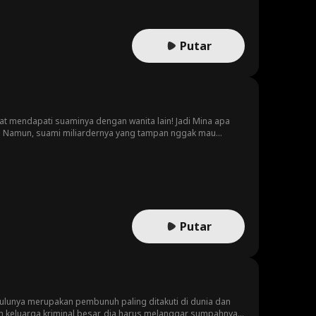
Putar
t mendapati suaminya dengan wanita lain! Jadi Mina apa
i! Namun, suami miliardernya yang tampan nggak mau
Putar
dulunya merupakan pembunuh paling ditakuti di dunia dan
eh keluarga kriminal besar, dia harus melanggar sumpahnya