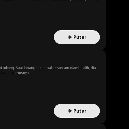
 mimpi buruk orang-orang jahat.
Putar
i tukang. Saat lapangan tembak terancam diambil alih, dia
tas misteriusnya.
Putar