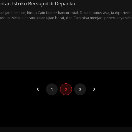
ntan Istriku Bersujud di Depanku
 dan jatuh miskin, hidup Cain Hunter hancur total. Di saat putus asa, ia diper
dua. Melalui serangkaian ujian berat, dan Cain bisa menjadi penerusnya seb
1
2
3