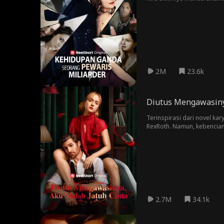
melakukan kesalahan terbe
2M
23.6k
Diutus Mengawasiny
Terinspirasi dari novel ka
RexRoth. Namun, kebencian
2.7M
34.1k