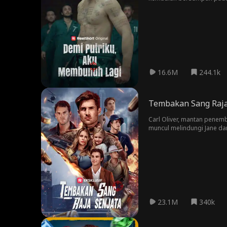
dan membunuh lagi, sambi
16.6M
244.1k
Tembakan Sang Raja
Carl Oliver, mantan penemb
muncul melindungi Jane da
23.1M
340k