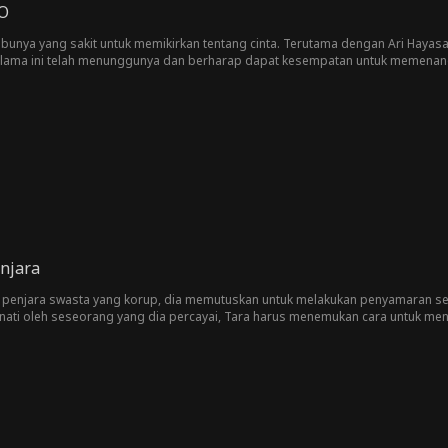
EO
ibunya yang sakit untuk memikirkan tentang cinta. Terutama dengan Ari Hayasa,
 selama ini telah menunggunya dan berharap dapat kesempatan untuk memena
pan mereka mulai bersinggungan? Ataukah dia akan mengambil risiko kehila
njara
si penjara swasta yang korup, dia memutuskan untuk melakukan penyamaran 
nati oleh seseorang yang dia percayai, Tara harus menemukan cara untuk me
kah Tara selamat dari penjaranya sendiri?