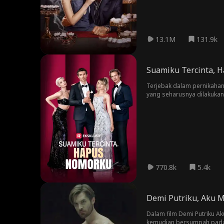
13.1M
131.9k
Suamiku Tercinta, 
Terjebak dalam pernikahan
yang seharusnya dilakukan
menandatangani surat perc
770.8k
5.4k
Demi Putriku, Aku 
Dalam film Demi Putriku A
kemudian bersumpah pada i