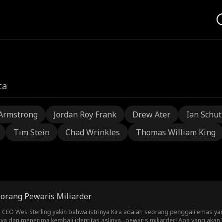
ta
Armstrong
Jordan Roy Frank
Drew Ater
Ian Schu
Tim Stein
Chad Wrinkles
Thomas William King
orang Pewaris Miliarder
h, CEO Wes Sterling yakin bahwa istrinya Kira adalah seorang penggali emas
ya dan menerima kembali identitas aslinya...pewaris miliarder! Apa yang akan