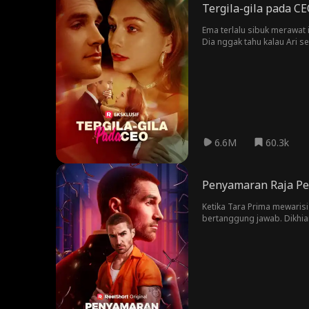
Tergila-gila pada C
Ema terlalu sibuk merawat 
Dia nggak tahu kalau Ari
memercayainya saat kehidu
6.6M
60.3k
Penyamaran Raja Pe
Ketika Tara Prima mewari
bertanggung jawab. Dikhia
berada dalam bahaya. Akan