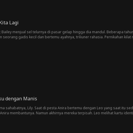
ita Lagi
at Bailey menjual sel telurnya di pasar gelap hingga dia mandul. Beberapa ta
 seorang gadis kecil dan bertemu ayahnya, triliuner rahasia. Pernikahan kilat
ku dengan Manis
ma sahabatnya, Lily. Saat di pesta Anira bertemu dengan Leo yang saat itu s
 Anira membantunya. Namun akhirnya mereka terpisah. Leo melihat kartu identi
at Leo yang tampan dan kaya, Lily berpura-pura menjadi Anira yang menolongn
ih cinta mereka pun tumbuh perlahan tapi pasti.