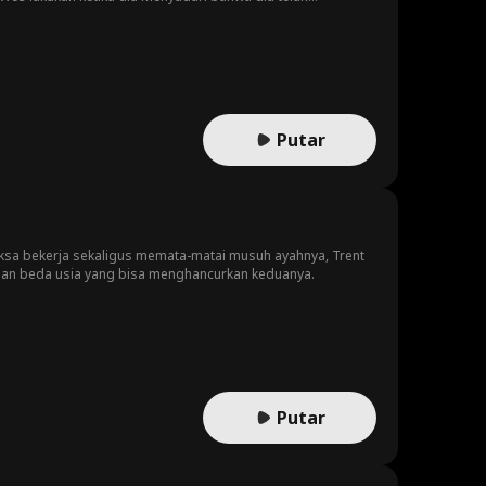
adanya lagi?
Putar
paksa bekerja sekaligus memata-matai musuh ayahnya, Trent
ngan beda usia yang bisa menghancurkan keduanya.
Putar