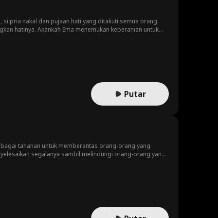
 si pria nakal dan pujaan hati yang ditakuti semua orang.
ngkan hatinya. Akankah Ema menemukan keberanian untuk
ngan kesempatannya untuk meraih kebahagiaan sejati?
Putar
sebagai tahanan untuk memberantas orang-orang yang
nyelesaikan segalanya sambil melindungi orang-orang yang