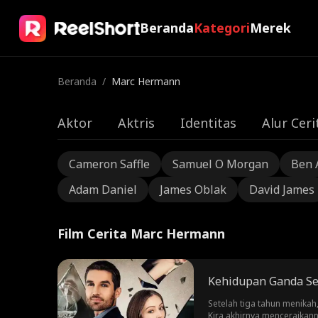
Beranda
Kategori
Merek
Beranda
/
Marc Hermann
Aktor
Aktris
Identitas
Alur Ceri
Cameron Saffle
Samuel O Morgan
Ben 
Adam Daniel
James Oblak
David James
Film Cerita Marc Hermann
Kehidupan Ganda Se
Setelah tiga tahun menika
Kira akhirnya menceraikann