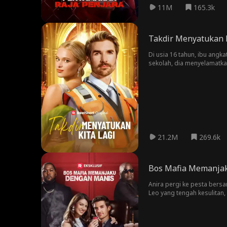
11M
165.3k
Takdir Menyatukan K
Di usia 16 tahun, ibu angk
sekolah, dia menyelamatkan
dendam sang mantan istri.
21.2M
269.6k
Bos Mafia Memanja
Anira pergi ke pesta bersa
Leo yang tengah kesulitan,
dengan Lily. Karena melih
dengan Anira dan benih-ben