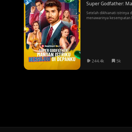
Super Godfather: Ma
Setelah dikhianati istrinya
menawarinya kesempatan ke
244.4k
5k