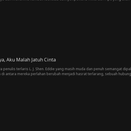
sar dalam hidupnya? Akankah Kira membuat dia membayar...atau jatuh cinta p
a, Aku Malah Jatuh Cinta
rya penulis terlaris L. J. Shen. Eddie yang masih muda dan penuh semangat di
 di antara mereka perlahan berubah menjadi hasrat terlarang, sebuah hubu