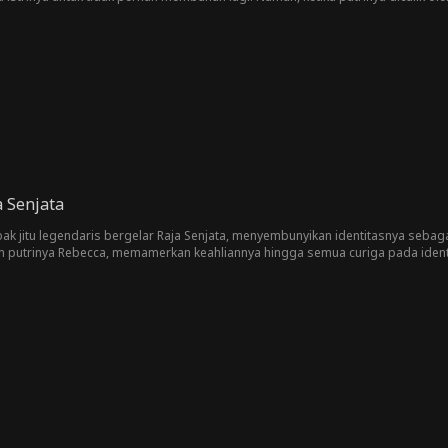
l merebut kembali posisinya sebagai pembunuh menakutkan yang menghantui
 Senjata
ak jitu legendaris bergelar Raja Senjata, menyembunyikan identitasnya sebaga
n putrinya Rebecca, memamerkan keahliannya hingga semua curiga pada identi