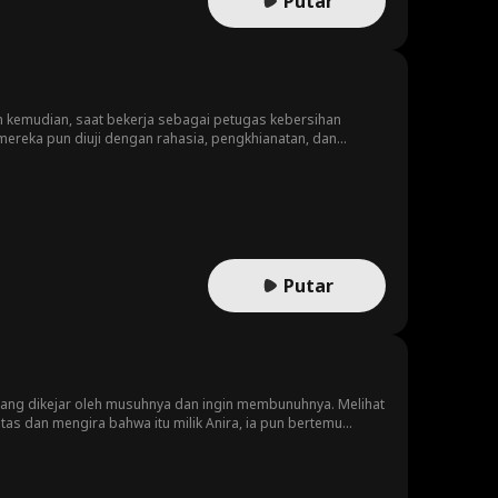
Putar
hun kemudian, saat bekerja sebagai petugas kebersihan
 mereka pun diuji dengan rahasia, pengkhianatan, dan
Putar
edang dikejar oleh musuhnya dan ingin membunuhnya. Melihat
tas dan mengira bahwa itu milik Anira, ia pun bertemu
ya saat di pesta. Namun, takdir tetap mempersatukan Leo