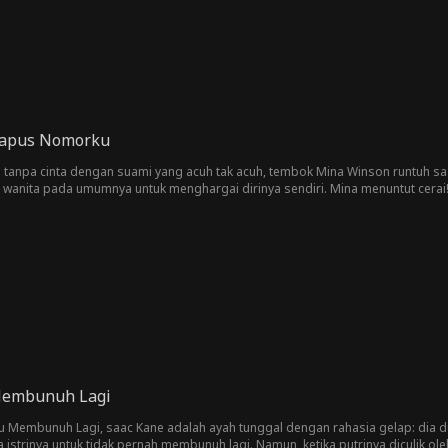
Hapus Nomorku
 tanpa cinta dengan suami yang acuh tak acuh, tembok Mina Winson runtuh saa
 wanita pada umumnya untuk menghargai dirinya sendiri. Mina menuntut cera
eraian itu jika Mina nggak membuat kesepakatan dengan dirinya.
Membunuh Lagi
ku Membunuh Lagi, saac Kane adalah ayah tunggal dengan rahasia gelap: dia 
strinya untuk tidak pernah membunuh lagi. Namun, ketika putrinya diculik ol