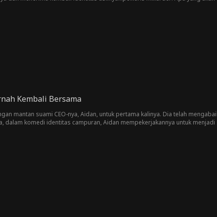
sar dalam hidupnya? Akankah Kira membuat dia membayar...atau jatuh cinta p
rnah Kembali Bersama
dengan mantan suami CEO-nya, Aidan, untuk pertama kalinya. Dia telah mengab
a, dalam komedi identitas campuran, Aidan mempekerjakannya untuk menjadi 