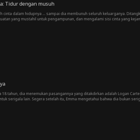
ta: Tidur dengan musuh
h cinta dalam hidupnya ... sampai dia membunuh seluruh keluarganya. Ditan
atan yang mustahil untuk pengampunan, dan mengalami sisi cinta yang keja
ya
a 18 tahun, dia menemukan pasangannya yang ditakdirkan adalah Logan Carter,
ntuk serigala lain. Segera setelah itu, Emma mengetahui bahwa dia bukan ser
 menolak Emma, ​​jadi mengapa dia bersedia mengambil risiko semuanya unt