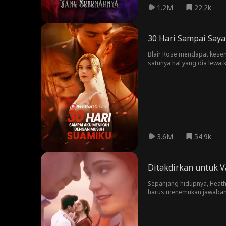
1.2M
22.2k
30 Hari Sampai Say
Blair Rose mendapat kesemp
satunya hal yang dia lewa
Forbes. Apakah ini kesalah
3.6M
54.9k
Ditakdirkan untuk 
Sepanjang hidupnya, Heath
harus menemukan jawaban a
kematiannya, atau cinta da