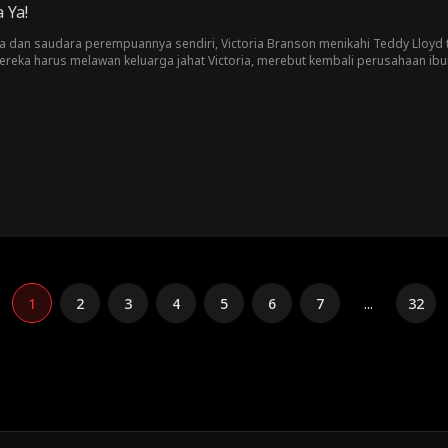
 Ya!
a dan saudara perempuannya sendiri, Victoria Branson menikahi Teddy Lloyd t
reka harus melawan keluarga jahat Victoria, merebut kembali perusahaan ib
1
2
3
4
5
6
7
...
32