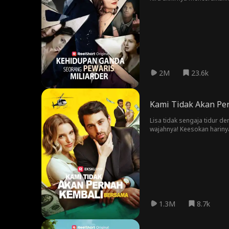
melakukan kesalahan terbe
2M
23.6k
Kami Tidak Akan Pe
Lisa tidak sengaja tidur 
wajahnya! Keesokan hariny
membawanya kembali?
1.3M
8.7k