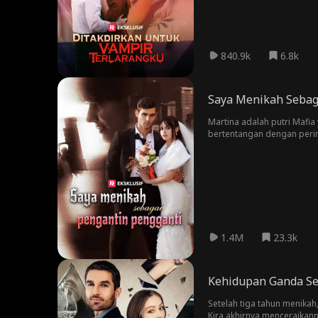
840.9k
6.8k
Saya Menikah Sebag
Martina adalah putri Mafia 
bertentangan dengan peri
dari semua ... The Butcher.
1.4M
23.3k
Kehidupan Ganda Se
Setelah tiga tahun menika
Kira akhirnya menceraikann