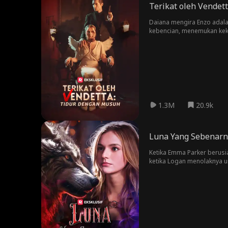
Terikat oleh Vendet
Daiana mengira Enzo adala
kebencian, menemukan keku
1.3M
20.9k
Luna Yang Sebenarn
Ketika Emma Parker berusi
ketika Logan menolaknya u
mengejarnya. Alpha Logan