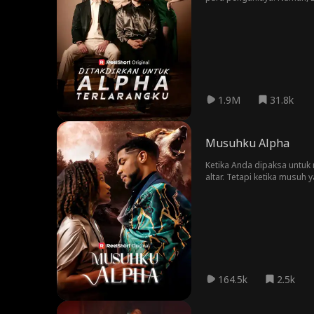
Darah, pria yang sangat ia 
1.9M
31.8k
Musuhku Alpha
Ketika Anda dipaksa untuk
altar. Tetapi ketika musu
konsekuensi mematikan?
164.5k
2.5k