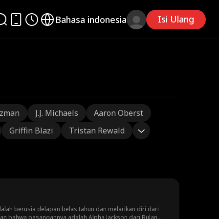
Isi Ulang
Bahasa indonesia
tzman
J.J. Michaels
Aaron Oberst
Griffin Blazi
Tristan Rewald
lah berusia delapan belas tahun dan melarikan diri dari
kan bahwa pasangannya adalah Alpha Jackson dari Bulan