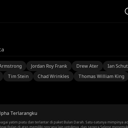
ta
Armstrong
Jordan Roy Frank
Drew Ater
Ian Schu
Tim Stein
Chad Wrinkles
Thomas William King
lpha Terlarangku
ai yatim piatu dan terlantar di paket Bulan Darah. Satu-satunya mimpinya ada
ewi Bulan di atas memiliki rencana lain untuknya, dan segera Selene menemu