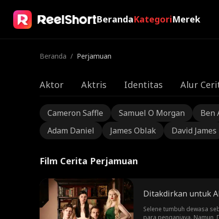
Beranda
Kategori
Merek
Beranda
/
Perjamuan
Aktor
Aktris
Identitas
Alur Ceri
Cameron Saffle
Samuel O Morgan
Ben 
Adam Daniel
James Oblak
David James
Film Cerita Perjamuan
Ditakdirkan untuk A
Selene tumbuh dewasa sebag
para penganiaya. Namun, D