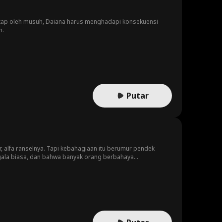
gkap oleh musuh, Daiana harus menghadapi konsekuensi
m.
Putar
 alfa ranselnya. Tapi kebahagiaan itu berumur pendek
igala biasa, dan bahwa banyak orang berbahaya
uk menjaga Emma tetap aman?