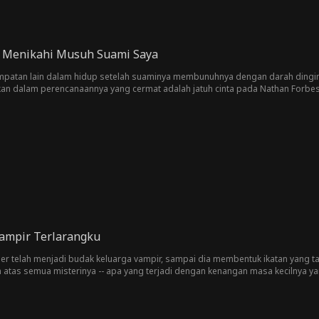
a Menikahi Musuh Suami Saya
atan lain dalam hidup setelah suaminya membunuhnya dengan darah dingin. Kal
tkan dalam perencanaannya yang cermat adalah jatuh cinta pada Nathan Forbes
an lain atau kesempatan kedua dalam cinta?
Vampir Terlarangku
er telah menjadi budak keluarga vampir, sampai dia membentuk ikatan yang ta
tas semua misterinya -- apa yang terjadi dengan kenangan masa kecilnya yan
lam hidupnya?