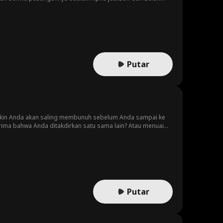
 ketika Alpha lain juga mengklaim sebagai pasangannya?!
Putar
yakin Anda akan saling membunuh sebelum Anda sampai ke
ma bahwa Anda ditakdirkan satu sama lain? Atau menuai
Putar