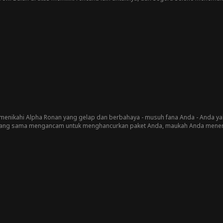
benci dan ingin ia lari dari... ataukah dia orang yang tepat? Apa yang terjadi
 menikahi Alpha Ronan yang gelap dan berbahaya - musuh fana Anda - Anda 
h yang sama mengancam untuk menghancurkan paket Anda, maukah Anda meneri