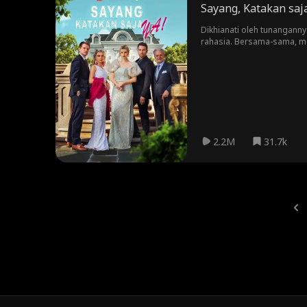
Sayang, Katakan saja
Dikhianati oleh tunanganny
rahasia. Bersama-sama, me
2.2M
31.7k