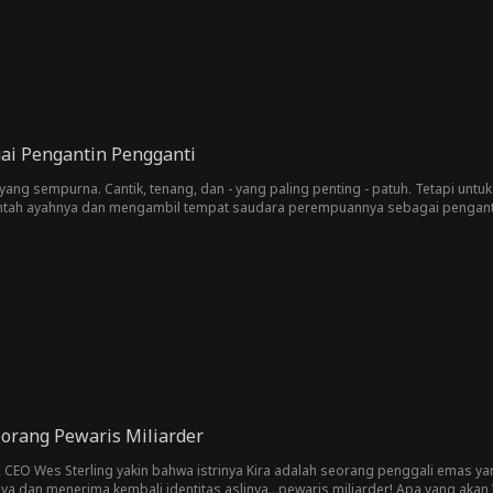
ai Pengantin Pengganti
yang sempurna. Cantik, tenang, dan - yang paling penting - patuh. Tetapi untuk
ntah ayahnya dan mengambil tempat saudara perempuannya sebagai pengantin
orang Pewaris Miliarder
h, CEO Wes Sterling yakin bahwa istrinya Kira adalah seorang penggali emas
ya dan menerima kembali identitas aslinya...pewaris miliarder! Apa yang akan