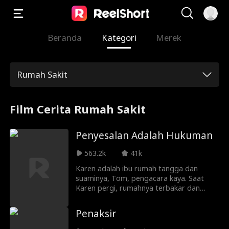
Beranda
Kategori
Merek
Rumah Sakit
Film Cerita Rumah Sakit
Penyesalan Adalah Hukuman
563.2k
41k
Karen adalah ibu rumah tangga dan
suaminya, Tom, pengacara kaya. Saat
Karen pergi, rumahnya terbakar dan
putrinya yang berusia 5 tahun, Anna,
terjatuh dan kritis. Merry yang baik hati
Penaksir
ikut mobil pemadam yang dikemudikan
Kapten Bob untuk membawa Anna ke RS.