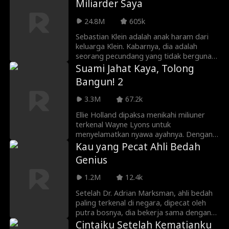
Miliarder Saya
dia sekarang berkencan dengan Lucas
Ager. Namun, apa yang terjadi ketika
24.8M
605k
kejadian tak terduga terjadi dan seluruh
perusahaan melihat pesan teksnya?!
Sebastian Klein adalah anak haram dari
Akankah Lucas Ager memecatnya...
keluarga Klein. Kabarnya, dia adalah
ataukah rahasia dari masa lalu mereka
seorang pecundang yang tidak berguna
terungkap?
dan baru saja bebas dari penjara. Tidak
Suami Jahat Kaya, Tolong
ada wanita yang waras akan mau
Bangun! 2
menikahinya, sampai Natalie Quinn
melakukannya. Namun, yang tidak dia
3.3M
67.2k
tahu... dia sebenarnya menikahi seorang
miliarder yang menyimpan rahasia! Apa
Ellie Holland dipaksa menikahi miliuner
yang akan terjadi ketika dia mengetahui
terkenal Wayne Lyons untuk
kebenaran ini? Pertanyaan yang lebih baik
menyelamatkan nyawa ayahnya. Dengan
adalah... mengapa Sebastian Klein
harga lima juta dolar yang besar, Ellie
Kau yang Pecat Ahli Bedah
menyembunyikan identitasnya pada
menjual dirinya ke keluarga Lyons dengan
Genius
awalnya?!
janji untuk memberikan keturunan.
Namun, ada satu masalah... Wayne Lyons
1.2M
12.4k
sedang koma!
Setelah Dr. Adrian Marksman, ahli bedah
paling terkenal di negara, dipecat oleh
putra bosnya, dia bekerja sama dengan
Dr. Vivian Hart, kepala rumah sakit
Cintaiku Setelah Kematianku