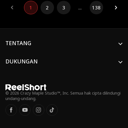
pembebasannya, Brielle bekerja untuk
1
2
3
...
138
membuktikan kepolosannya. Orang asing
yang misterius dan tampan, Jay,
memberikan uluran tangan padanya ...
tetapi mungkin ada lebih banyak baginya
daripada apa yang memenuhi mata.
TENTANG
DUKUNGAN
© 2026 Crazy Maple Studio™, Inc. Semua hak cipta dilindungi
undang-undang.