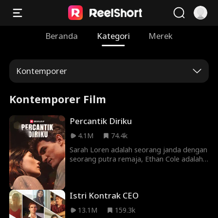
Beranda
Kategori
Merek
Kontemporer
Kontemporer Film
Percantik Diriku
4.1M
74.4k
Sarah Loren adalah seorang janda dengan
seorang putra remaja, Ethan Cole adalah
seorang CEO besar yang ingin
mengakuisisi perusahaannya. Dia
sombong, brilian, dan terlalu tampan, dan
Istri Kontrak CEO
dia tidak akan berhenti sampai
mendapatkan apa yang dia inginkan, dan
13.1M
159.3k
yang dia inginkan ... adalah hati Sarah.