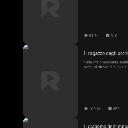
81.3k
510
Il ragazzo dagli occh
Nella vita precedente, Keit
occhi, si ritrova di nuovo a
della vendetta.
109.2k
659
Il diadema dell’impo