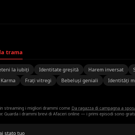
lla trama
teni la iubiți
Identitate greșită
Harem inversat
Karma
Frați vitregi
Bebeluși geniali
Identități m
 in streaming i migliori drammi come
Da ragazza di campagna a sposa
 Guarda i drammi brevi di Afaceri online — i primi episodi sono gratui
ai stato tuo