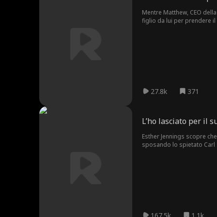
Mentre Matthew, CEO della B
figlio da lui per prendere i
segue, lui e Zoe capiscono 
27.8k
371
L’ho lasciato per il s
Esther Jennings scopre che 
sposando lo spietato Carl 
d'affari. Mentre Esther si di
167.5k
1.1k