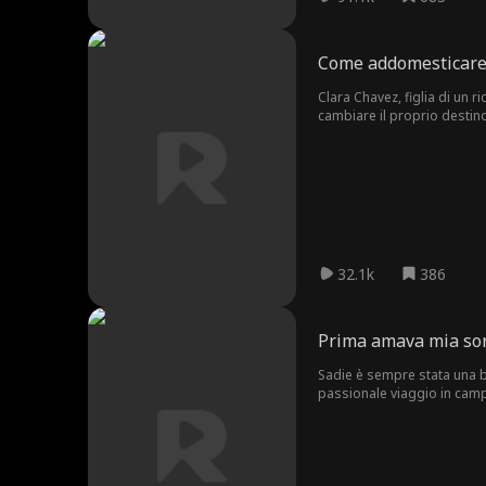
Come addomesticare 
Clara Chavez, figlia di un 
cambiare il proprio destin
causeranno la rovina della f
32.1k
386
Prima amava mia sor
Sadie è sempre stata una br
passionale viaggio in campe
dolorosa decisione di and