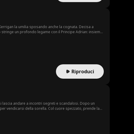
 Kerrigan la umilia sposando anche la cognata. Decisa a
o stringe un profondo legame con il Principe Adrian: insieme
vando finalmente la felicità.
Riproduci
i lascia andare a incontri segreti e scandalosi. Dopo un
er vendicarsi della sorella. Col cuore spezzato, prende la