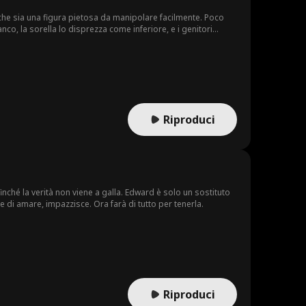
 che sia una figura pietosa da manipolare facilmente. Poco
anco, la sorella lo disprezza come inferiore, e i genitori
 è legittimamente mio, incluso l'Impero Lowe che tenete tanto
Riproduci
nché la verità non viene a galla. Edward è solo un sostituto
 di amare, impazzisce. Ora farà di tutto per tenerla.
Riproduci