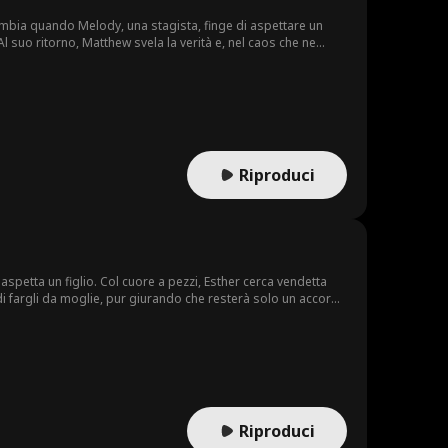
cambia quando Melody, una stagista, finge di aspettare un
Al suo ritorno, Matthew svela la verità e, nel caos che ne
Riproduci
spetta un figlio. Col cuore a pezzi, Esther cerca vendetta
di fargli da moglie, pur giurando che resterà solo un accordo
l'amore sboccia dalle ceneri della vendetta.
Riproduci