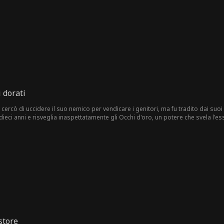
i dorati
h cercò di uccidere il suo nemico per vendicare i genitori, ma fu tradito dai suo
 dieci anni e risveglia inaspettatamente gli Occhi d'oro, un potere che svela l'es
store