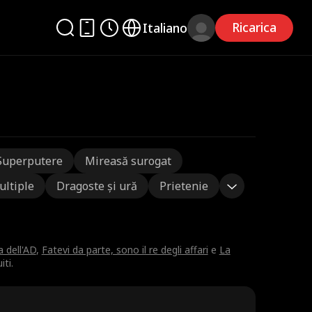
Ricarica
Italiano
Superputere
Mireasă surogat
ultiple
Dragoste și ură
Prietenie
 dell'AD
,
Fatevi da parte, sono il re degli affari
e
La
ti.