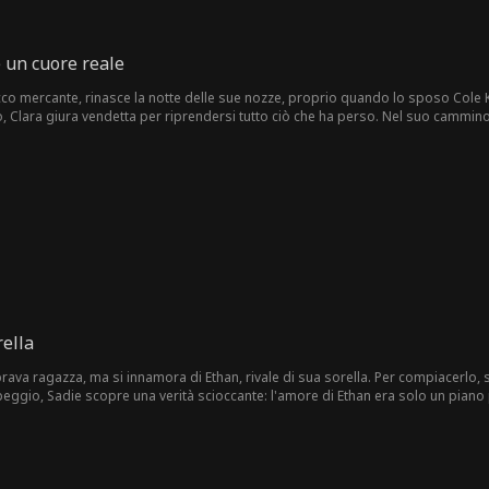
un cuore reale
ricco mercante, rinasce la notte delle sue nozze, proprio quando lo sposo Cole
o, Clara giura vendetta per riprendersi tutto ciò che ha perso. Nel suo cammin
amiglia Kerrigan. Così Clara otterrà il posto che le spetta nella stirpe reale, tro
ella
ava ragazza, ma si innamora di Ethan, rivale di sua sorella. Per compiacerlo, s
ggio, Sadie scopre una verità scioccante: l'amore di Ethan era solo un piano p
arsene.