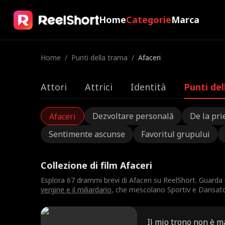
Home
Categorie
Marca
Home
/
Punti della trama
/
Afaceri
Attori
Attrici
Identità
Punti de
Dezvoltare personală
De la prie
Afaceri
Sentimente ascunse
Favoritul grupului
Collezione di film Afaceri
Esplora 67 drammi brevi di Afaceri su ReelShort. Guarda
vergine e il miliardario
, che mescolano Sportiv e Dansator.
Il mio trono non è m