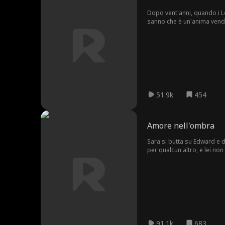
Dopo vent'anni, quando i Lo
sanno che è un'anima vendica
cercano di legarlo con il s
caro."
51.9k
454
Amore nell'ombra
Sara si butta su Edward e d
per qualcun altro, e lei no
91.1k
683