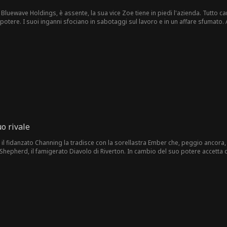
luewave Holdings, è assente, la sua vice Zoe tiene in piedi l'azienda. Tutto 
l potere. I suoi inganni sfociano in sabotaggi sul lavoro e in un affare sfumato. 
finalmente che la loro fiducia si è trasformata in amore.
uo rivale
il fidanzato Channing la tradisce con la sorellastra Ember che, peggio ancora, a
Shepherd, il famigerato Diavolo di Riverton. In cambio del suo potere accetta 
fende da chi l'ha ferita, il confine tra finzione e sentimenti reali si fa labile, e 