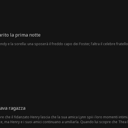
rito la prima notte
 e la sorella: una sposerà il freddo capo dei Foster, l’altra il celebre fratell
ava ragazza
 che il fidanzato Henry lascia che la sua amica Lynn spii i loro momenti intimi. 
e, ma Henry e i suoi amici continuano a umiliarla. Quando lui scopre che Thea 
pedina nel gioco dei Grant, il suo mondo crolla.