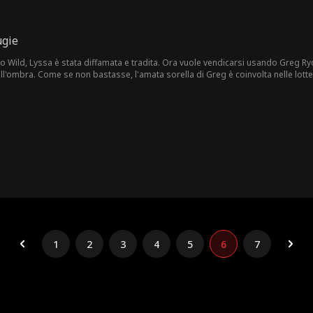
ugie
Wild, Lyssa è stata diffamata e tradita. Ora vuole vendicarsi usando Greg Ry
 nell'ombra. Come se non bastasse, l'amata sorella di Greg è coinvolta nelle lot
1
2
3
4
5
6
7