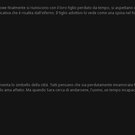
we finalmente si riuniscono con il loro figlio perduto da tempo, si aspettano
tiva che è risalita dall'inferno. Il figlio adottivo lo vede come una spina nel fi
enso di colpa. Ma lui risponde con un sorriso freddo: "Reclamerò tutto ciò che
iventa lo zimbello della città. Tutti pensano che sia perdutamente innamorata fi
n lo ama affatto. Ma quando Sara cerca di andarsene, l'uomo, un tempo incapace