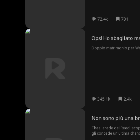
72.4k
781
Ops! Ho sbagliato ma
Doppio matrimonio per Wendy
345.1k
2.4k
Non sono più una br
Thea, erede dei Reed, scopre
gli concede un'ultima chanc
capisce di essere solo una 