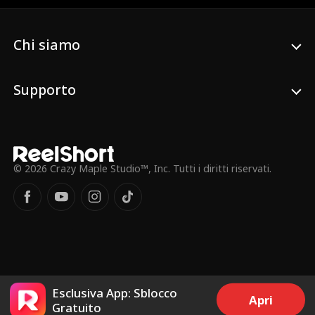
aver tradito il marito. Lei pretende che si
scusino e paghino i danni, facendo
perdere tempo. Merry, Eve la paramedica,
Chi siamo
e i gentili passanti cercano di convincerla a
spostarsi. Karen non cede, senza rendersi
conto che il camion dei pompieri sta
Supporto
cercando di salvare sua figlia.
© 2026 Crazy Maple Studio™, Inc. Tutti i diritti riservati.
Esclusiva App: Sblocco
Apri
Gratuito