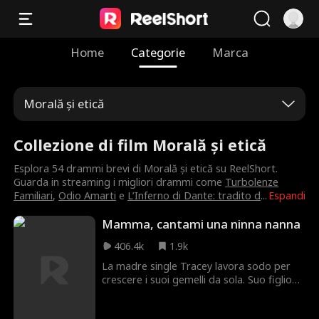
Home
Categorie
Marca
Morală și etică
Collezione di film Morală și etică
Esplora 54 drammi brevi di Morală și etică su ReelShort.
Guarda in streaming i migliori drammi come
Turbolenze
Familiari
,
Odio Amarti
e
L’Inferno di Dante: tradito d
...
Espandi
Mamma, cantami una ninna nanna
406.4k
1.9k
La madre single Tracey lavora sodo per
crescere i suoi gemelli da sola. Suo figlio
più giovane, Henry, odia la sua famiglia e
considera Logan, il fratello maggiore con