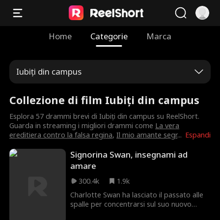
Home
Categorie
Marca
Iubiți din campus
Collezione di film Iubiți din campus
Esplora 57 drammi brevi di Iubiți din campus su ReelShort.
Guarda in streaming i migliori drammi come
La vera
ereditiera contro la falsa regina
,
Il mio amante segr
...
Espandi
Signorina Swan, insegnami ad
amare
300.4k
1.9k
Charlotte Swan ha lasciato il passato alle
spalle per concentrarsi sul suo nuovo
lavoro alla prestigiosa St. James Academy.