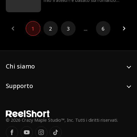
mio fratello?! è basato sul romanzo
pubblicato da Tapas Entertainment, Inc.
Quando Kaitlyn Sinclair si trasferisce nel
suo appartamento fuori dal campus con il
suo fidanzato del liceo per il primo anno di
1
2
3
...
6
università, lo sorprende subito a tradirla. È
costretta a trasferirsi nell'appartamento
di suo fratello e condividere lo spazio con
il suo migliore amico, che frequenta la
scuola di specializzazione nello stesso
campus. Quando la sua cotta d'infanzia si
riaccende, Kaitlyn e Cole devono
Chi siamo
affrontare la loro nuova relazione adulta
mentre ex malvagi, ragazze cattive e,
peggio di tutto, il fratello di Kaitlyn
Supporto
cercano di separarli.
© 2026 Crazy Maple Studio™, Inc. Tutti i diritti riservati.