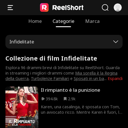
Home
Categorie
Marca
Infidelitate
Collezione di film Infidelitate
Esplora 96 drammi brevi di Infidelitate su ReelShort. Guarda
in streaming i migliori drammi come
Mia sorella è la Regina
della Guerra
,
Turbolenze Familiari
e
Sposati in un ba
...
Espandi
Il rimpianto è la punizione
394.8k
2.9k
Karen, una casalinga, è sposata con Tom,
un avvocato ricco. Mentre Karen è fuori, la
sua casa prende fuoco e la loro figlia di
cinque anni, Anna, muore cadendo. La