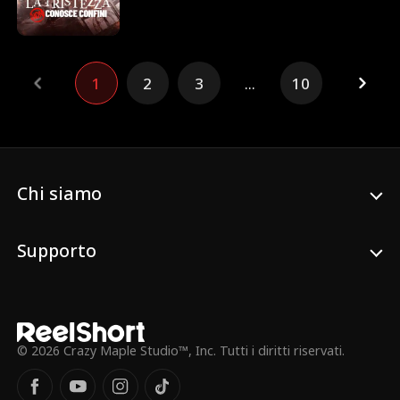
favoritismo verso una giovane dipendente.
Come se non bastasse, lui non le crede e,
convinto che lei gli nasconda la bambina,
trasforma la sua vita in un incubo.
1
2
3
...
10
Chi siamo
Supporto
© 2026 Crazy Maple Studio™, Inc. Tutti i diritti riservati.